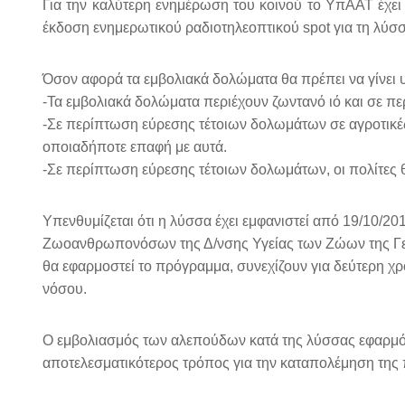
Για την καλύτερη ενημέρωση του κοινού το ΥπΑΑΤ έχει
έκδοση ενημερωτικού ραδιοτηλεοπτικού spot για τη λύσ
Όσον αφορά τα εμβολιακά δολώματα θα πρέπει να γίνει 
-Τα εμβολιακά δολώματα περιέχουν ζωντανό ιό και σε 
-Σε περίπτωση εύρεσης τέτοιων δολωμάτων σε αγροτικές 
οποιαδήποτε επαφή με αυτά.
-Σε περίπτωση εύρεσης τέτοιων δολωμάτων, οι πολίτες θ
Υπενθυμίζεται ότι η λύσσα έχει εμφανιστεί από 19/10/2
Ζωοανθρωπονόσων της Δ/νσης Υγείας των Ζώων της Γενι
θα εφαρμοστεί το πρόγραμμα, συνεχίζουν για δεύτερη χρ
νόσου.
Ο εμβολιασμός των αλεπούδων κατά της λύσσας εφαρμόζ
αποτελεσματικότερος τρόπος για την καταπολέμηση της