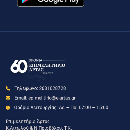
Τηλεφωνο:
2681028728
Email:
epimelitirio@e-artas.gr
Ωράριο Λειτουργίας:
Δε – Πα: 07:00 – 15:00
Επιμελητήριο Άρτας
Κ.Αιτωλού & Ν.Πριοβόλου, Τ.Κ.