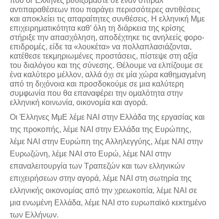
που οι Έλληνες βυθιζόμαστε σε έναν σπιράλ
αντιπαραθέσεων που παράγει περισσότερες αντιθέσεις
και αποκλείει τις απαραίτητες συνθέσεις. Η ελληνική Μμε
επιχειρηματικότητα καθ’ όλη τη διάρκεια της κρίσης
στήριξε την απασχόληση, αποδέχτηκε τις ανηλεείς φορο-
επιδρομές, είδε τα «λουκέτα» να πολλαπλασιάζονται,
κατέθεσε τεκμηριωμένες προστάσεις, πίστεψε στη αξία
του διαλόγου και της σύνεσης. Θέλουμε να ελπίζουμε σε
ένα καλύτερο μέλλον, αλλά όχι σε μία χώρα καθημαγμένη
από τη διχόνοια και προσδοκούμε σε μια καλύτερη
συμφωνία που θα επαναφέρει την ομαλότητα στην
ελληνική κοινωνία, οικονομία και αγορά.
Οι Έλληνες ΜμΕ λέμε ΝΑΙ
στην Ελλάδα της εργασίας και
της προκοπής, λέμε ΝΑΙ στην Ελλάδα της Ευρώπης,
λέμε ΝΑΙ στην Ευρώπη της Αλληλεγγύης, λέμε
ΝΑΙ
στην
Ευρωζώνη, λέμε ΝΑΙ στο Ευρώ, λέμε ΝΑΙ στην
επαναλειτουργία των Τραπεζών και των ελληνικών
επιχειρήσεων στην αγορά, λέμε ΝΑΙ στη σωτηρία της
ελληνικής οικονομίας από την χρεωκοπία, λέμε ΝΑΙ σε
μια ενωμένη Ελλάδα, λέμε ΝΑΙ στο ευρωπαϊκό κεκτημένο
των Ελλήνων.