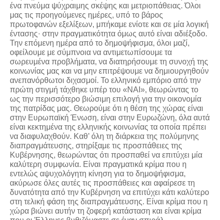
ένα πνεύμα ψύχραιμης σκέψης και μετριοπάθειας. Όλοι
μας τις προηγούμενες ημέρες, υπό το βάρος
πρωτοφανών εξελίξεων, μπήκαμε ενίοτε και σε μία λογική
έντασης· στην πραγματικότητα όμως αυτό είναι αδιέξοδο.
Την επόμενη ημέρα από το δημοψήφισμα, όλοι μαζί,
οφείλουμε με σύμπνοια να αντιμετωπίσουμε τα
σωρευμένα προβλήματα, να διατηρήσουμε τη συνοχή της
κοινωνίας μας και να μην επιτρέψουμε να δημιουργηθούν
ανεπανόρθωτοι διχασμοί. Το ελληνικό εμπόριο από την
πρώτη στιγμή τάχθηκε υπέρ του «ΝΑΙ», θεωρώντας το
ως την περισσότερο βιώσιμη επιλογή για την οικονομία
της πατρίδας μας. Θεωρούμε ότι η θέση της χώρας είναι
στην Ευρωπαϊκή Ένωση, είναι στην Ευρωζώνη, όλα αυτά
είναι κεκτημένα της ελληνικής κοινωνίας τα οποία πρέπει
να διαφυλαχθούν. Καθ’ όλη τη διάρκεια της πολύμηνης
διαπραγμάτευσης, στηρίξαμε τις προσπάθειες της
Κυβέρνησης, θεωρώντας ότι προσπαθεί να επιτύχει μία
καλύτερη συμφωνία. Είναι πραγματικά κρίμα που η
εντελώς αψυχολόγητη κίνηση για το δημοψήφισμα,
ακύρωσε όλες αυτές τις προσπάθειες και αφαίρεσε τη
δυνατότητα από την Κυβέρνηση να επιτύχει κάτι καλύτερο
στη τελική φάση της διαπραγμάτευσης. Είναι κρίμα που η
χώρα βιώνει αυτήν τη ζοφερή κατάσταση και είναι κρίμα