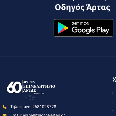
Χ
Τηλεφωνο:
2681028728
Email:
epimelitirio@e-artas.gr