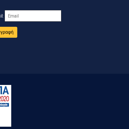
il:
γγραφή