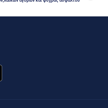
ων,λαϊκών αγορών και ψυχράς ασφάλτου