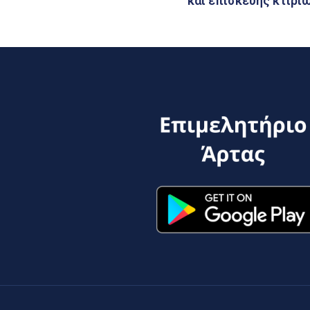
και επισκευής κτιρί