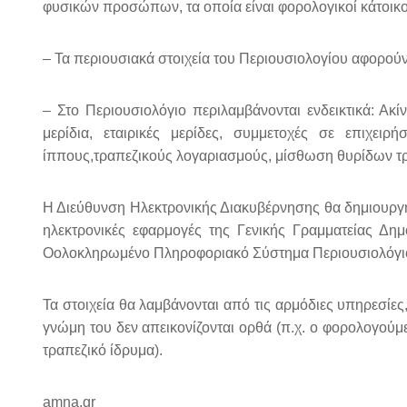
φυσικών προσώπων, τα οποία είναι φορολογικοί κάτοικοι
– Τα περιουσιακά στοιχεία του Περιουσιολογίου αφορούν
– Στο Περιουσιολόγιο περιλαμβάνονται ενδεικτικά: Ακί
μερίδια, εταιρικές μερίδες, συμμετοχές σε επιχει
ίππους,τραπεζικούς λογαριασμούς, μίσθωση θυρίδων τρα
Η Διεύθυνση Ηλεκτρονικής Διακυβέρνησης θα δημιουργήσ
ηλεκτρονικές εφαρμογές της Γενικής Γραμματείας Δημ
Οολοκληρωμένο Πληροφοριακό Σύστημα Περιουσιολόγιο (
Τα στοιχεία θα λαμβάνονται από τις αρμόδιες υπηρεσίε
γνώμη του δεν απεικονίζονται ορθά (π.χ. ο φορολογούμ
τραπεζικό ίδρυμα).
amna.gr