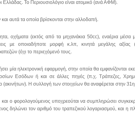
 Ελλάδας. Το Περιουσιολόγιο είναι ατομικό (ανά ΑΦΜ).
 και αυτά τα οποία βρίσκονται στην αλλοδαπή.
νητα, οχήματα (εκτός από τα μηχανάκια 50cc), εναέρια μέσα μ
ρήσεις με οποιαδήποτε μορφή κ.λπ, κινητά μεγάλης αξίας
πεζών (όχι το περιεχόμενό τους.
ει μία ηλεκτρονική εφαρμογή, στην οποία θα εμφανίζονται εκεί
οσίων Εσόδων ή και σε άλλες πηγές (π.χ. Τράπεζες, Χρημα
ακινήτων). Η συλλογή των στοιχείων θα αναφέρεται στην 31η
ς, και ο φορολογούμενος υποχρεούται να συμπληρώσει συγκεκρι
ενος δηλώνει τον αριθμό του τραπεζικού λογαριασμού, και η π