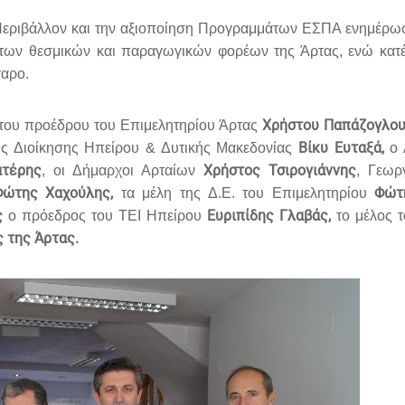
το Περιβάλλον και την αξιοποίηση Προγραμμάτων ΕΣΠΑ ενημέρωσ
ων θεσμικών και παραγωγικών φορέων της Άρτας, ενώ κατέ
γαρο.
Χρήστου Παπάζογλου
του προέδρου του Επιμελητηρίου Άρτας
Βίκυ Ευταξά,
ς Διοίκησης Ηπείρου & Δυτικής Μακεδονίας
ο 
ατέρης
Χρήστος Τσιρογιάννης
, οι Δήμαρχοι Αρταίων
, Γεωρ
Φώτης Χαχούλης,
Φώτ
τα μέλη της Δ.Ε. του Επιμελητηρίου
ς
Ευριπίδης Γλαβάς,
ο πρόεδρος του ΤΕΙ Ηπείρου
το μέλος 
ς της Άρτας.