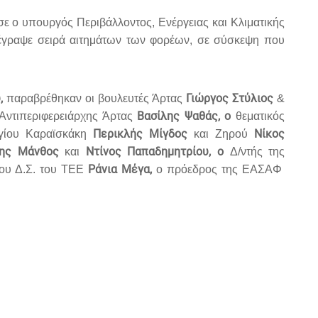
ε ο υπουργός Περιβάλλοντος, Ενέργειας και Κλιματικής
γραψε σειρά αιτημάτων των φορέων, σε σύσκεψη που
,
Γιώργος Στύλιος
παραβρέθηκαν οι βουλευτές Άρτας
&
Βασίλης Ψαθάς, ο
Αντιπεριφερειάρχης Άρτας
θεματικός
Περικλής Μίγδος
Νίκος
γίου Καραϊσκάκη
και Ζηρού
ης Μάνθος
Ντίνος Παπαδημητρίου, ο
και
Δ/ντής της
Ράνια Μέγα,
του Δ.Σ. του ΤΕΕ
ο πρόεδρος της ΕΑΣΑΦ