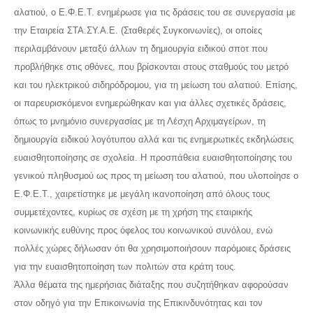
αλατιού, ο Ε.Φ.Ε.Τ. ενημέρωσε για τις δράσεις του σε συνεργασία με
την Εταιρεία ΣΤΑ.ΣΥ.Α.Ε. (Σταθερές Συγκοινωνίες), οι οποίες
περιλαμβάνουν μεταξύ άλλων τη δημιουργία ειδικού σποτ που
προβλήθηκε στις οθόνες, που βρίσκονται στους σταθμούς του μετρό
και του ηλεκτρικού σιδηρόδρομου, για τη μείωση του αλατιού. Επίσης,
οι παρευρισκόμενοι ενημερώθηκαν και για άλλες σχετικές δράσεις,
όπως το μνημόνιο συνεργασίας με τη Λέσχη Αρχιμαγείρων, τη
δημιουργία ειδικού λογότυπου αλλά και τις ενημερωτικές εκδηλώσεις
ευαισθητοποίησης σε σχολεία. Η προσπάθεια ευαισθητοποίησης του
γενικού πληθυσμού ως προς τη μείωση του αλατιού, που υλοποίησε ο
Ε.Φ.Ε.Τ., χαιρετίστηκε με μεγάλη ικανοποίηση από όλους τους
συμμετέχοντες, κυρίως σε σχέση με τη χρήση της εταιρικής
κοινωνικής ευθύνης προς όφελος του κοινωνικού συνόλου, ενώ
πολλές χώρες δήλωσαν ότι θα χρησιμοποιήσουν παρόμοιες δράσεις
για την ευαισθητοποίηση των πολιτών στα κράτη τους.
Άλλα θέματα της ημερήσιας διάταξης που συζητήθηκαν αφορούσαν
στον οδηγό για την Επικοινωνία της Επικινδυνότητας και τον