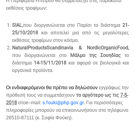
Η Περιφέρεια Ηπείρου θα συμμετάσχει στις παρακάτω
εκθέσεις τροφίμων:
SIAL,
21-
που διοργανώνεται στο Παρίσι το διάστημα
25/10/2018
και αποτελεί μια από τις μεγαλύτερες
εκθέσεις τροφίμων στον κόσμο.
Natural
Products
Scandinavia
&
Nordic
Organic
Food,
Μάλμο της Σουηδίας
που διοργανώνεται στο
το
14-15/11/2018
διάστημα
και αφορά σε βιολογικά και
οργανικά προϊόντα.
Οι ενδιαφερόμενοι θα πρέπει να δηλώσουν
εγγράφως την
το αργότερο ως τις
7-5-
πρόθεσή τους να συμμετάσχουν
2018
s
.
fouki
@
php
.
gov
.
gr
στ
o
e
–
mail
:
. Για περισσότερες
πληροφορίες μπορούν να επικοινωνήσουν στ
o
τηλέφωνο
26510-87111 (κ. Σοφία Φούκη).