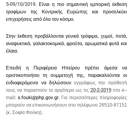
5-09/10/2019.
Είναι η πιο σημαντική εμπορική έκθεση
τροφίμων της Κεντρικής Ευρώπης και προσελκύει
επιχειρήσεις από όλο τον κόσμο.
Στην έκθεση προβάλλονται γενικά τρόφιμα, χυμοί, ποτά,
αναψυκτικά, γαλακτοκομικά, φρούτα, αρωματικά φυτά και
έλαια.
Επειδή η Περιφέρεια Ηπείρου πρέπει άμεσα να
οριστικοποιήσει τη συμμετοχή της, παρακαλούνται οι
ενδιαφερόμενοι να δηλώσουν
εγγράφως την πρόθεσή
20-2-2019
τους να παραστούν το αργότερο ως τις
στ
o
e
–
s
.
fouki
@
php
.
gov
.
gr
mail
:
. Για περισσότερες πληροφορίες
μπορούν να επικοινωνήσουν στ
o
τηλέφωνο 26510-87151
(κ. Σοφία Φούκη).