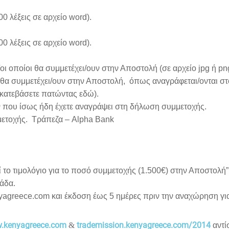
00 λέξεις σε αρχείο word).
0 λέξεις σε αρχείο word).
ι οποίοι θα συμμετέχει/ουν στην Αποστολή (σε αρχείο jpg ή p
ι θα συμμετέχει/ουν στην Αποστολή, όπως αναγράφεται/ονται στο
 κατεβάσετε πατώντας εδώ).
ν που ίσως ήδη έχετε αναγράψει στη δήλωση συμμετοχής.
μετοχής. Τράπεζα – Alpha Bank
εί το τιμολόγιο για το ποσό συμμετοχής (1.500€) στην Αποστολή”
άδα.
yagreece.com και έκδοση έως 5 ημέρες πριν την αναχώρηση γ
.kenyagreece.com
trademission.kenyagreece.com/2014
&
αντί