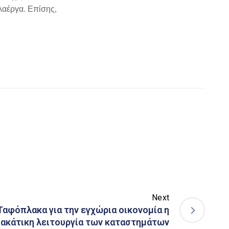
λα
έργα
.
Ε
π
ίσης
,
Next
Ταφόπλακα για την εγχώρια οικονομία η
ιακάτικη λειτουργία των καταστημάτων