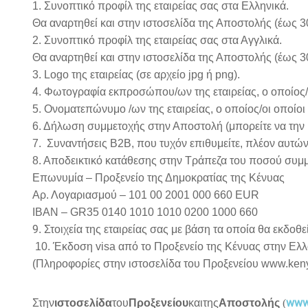
1. Συνοπτικό προφίλ της εταιρείας σας στα Ελληνικά.
Θα αναρτηθεί και στην ιστοσελίδα της Αποστολής (έως 3
2. Συνοπτικό προφίλ της εταιρείας σας στα Αγγλικά.
Θα αναρτηθεί και στην ιστοσελίδα της Αποστολής (έως 30
3. Logo της εταιρείας (σε αρχείο jpg ή png).
4. Φωτογραφία εκπροσώπου/ων της εταιρείας, ο οποίος/ο
5. Ονοματεπώνυμο /ων της εταιρείας, ο οποίος/οι οποίο
6. Δήλωση συμμετοχής στην Αποστολή (μπορείτε να την
7. Συναντήσεις Β2Β, που τυχόν επιθυμείτε, πλέον αυτώ
8. Αποδεικτικό κατάθεσης στην Τράπεζα του ποσού συμ
Επωνυμία – Προξενείο της Δημοκρατίας της Κένυας
Αρ. Λογαριασμού – 101 00 2001 000 660 EUR
IBAN – GR35 0140 1010 1010 0200 1000 660
9
. Στοιχεία της εταιρείας σας με βάση τα οποία θα εκδοθ
10. Έκδοση visa από το Προξενείο της Κένυας στην Ελλ
(Πληροφορίες στην ιστοσελίδα του Προξενείου www.ken
www
Στην
ιστοσελίδα
του
Προξενείου
και
της
Α
π
οστολής
(