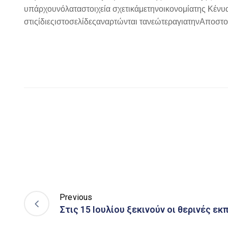
υ
π
άρχουν
όλα
τα
στοιχεία
σχετικά
με
την
οικονομία
της
Κένυ
στις
ίδιες
ιστοσελίδες
αναρτώνται
τα
νεώτερα
για
την
Α
π
οστο
Previous
Στις 15 Ιουλίου ξεκινούν οι θερινές ε