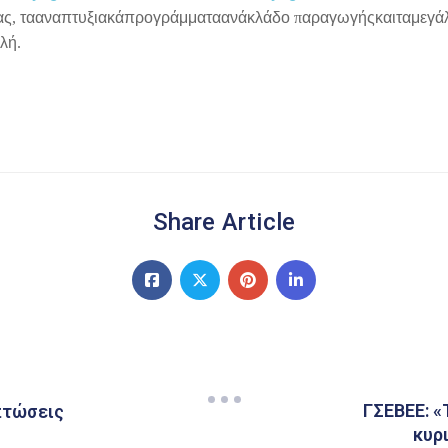
ας
,
τα
ανα
π
τυξιακά
π
ρογράμματα
ανά
κλάδο
π
αραγωγής
και
τα
μεγά
λή
.
Share Article
ΓΣΕΒΕΕ: «
κπτώσεις
κυρ