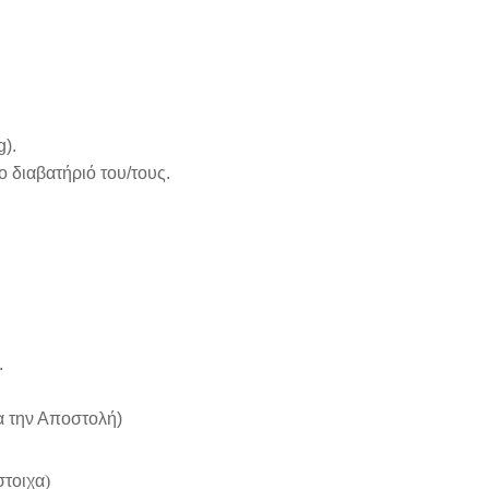
ng).
 διαβατήριό του/τους.
.
ια την Αποστολή)
στοιχα
)