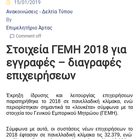
15/01/2019
Ανακοινώσεις - Δελτία Τύπου
By
Επιμελητήριο Άρτας
Comment off
Στοιχεία ΓΕΜΗ 2018 για
εγγραφές – διαγραφές
επιχειρήσεων
Έκρηξη
ίδρυσης
και
λειτουργίας
ε
π
ιχειρήσεων
παρατηρήθηκε το 2018
σε
π
ανελλαδική
κλίμακα, ενώ
περιορίστηκαν σημαντικά τα
«
λουκέτα
»
σύμφωνα με τα
στοιχεία
του
Γενικού
Εμ
π
ορικού
Μητρώου
(
ΓΕΜΗ
).
Σύμφωνα
με
αυτά
,
οι
συστάσεις
νέων
ε
π
ιχειρήσεων
το
2018
έφτασαν
σε
π
ανελλαδική
κλίμακα
τις
32.379,
ενώ