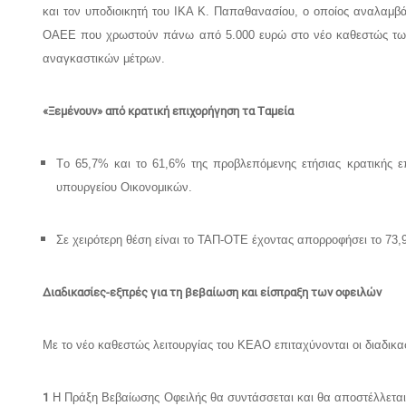
και τον υποδιοικητή του ΙΚΑ Κ. Παπαθανασίου, ο οποίος αναλαμβάν
ΟΑΕΕ που χρωστούν πάνω από 5.000 ευρώ στο νέο καθεστώς των ρ
αναγκαστικών μέτρων.
«Ξεμένουν» από κρατική επιχορήγηση τα Tαμεία
Tο 65,7% και το 61,6% της προβλεπόμενης ετήσιας κρατικής ε
υπουργείου Oικονομικών.
Σε χειρότερη θέση είναι το TAΠ-OTE έχοντας απορροφήσει το 73,
Διαδικασίες-εξπρές για τη βεβαίωση και είσπραξη των οφειλών
Με το νέο καθεστώς λειτουργίας του ΚΕΑΟ επιταχύνονται οι διαδικ
1
Η Πράξη Βεβαίωσης Οφειλής θα συντάσσεται και θα αποστέλλεται