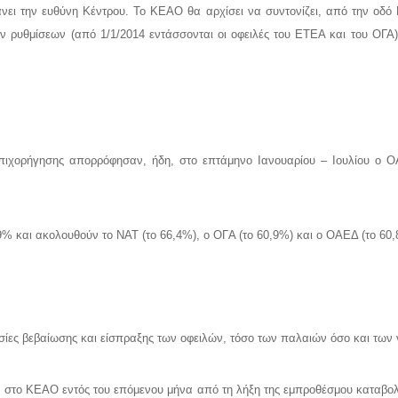
ει την ευθύνη Κέντρου. Το ΚΕΑΟ θα αρχίσει να συντονίζει, από την οδό Πε
υθμίσεων (από 1/1/2014 εντάσσονται οι οφειλές του ΕΤΕΑ και του ΟΓΑ) 
πιχορήγησης απορρόφησαν, ήδη, στο επτάμηνο Iανουαρίου – Iουλίου ο O
9% και ακολουθούν το NAT (το 66,4%), ο OΓA (το 60,9%) και ο OAEΔ (το 60,
ασίες βεβαίωσης και είσπραξης των οφειλών, τόσο των παλαιών όσο και των
 στο ΚΕΑΟ εντός του επόμενου μήνα από τη λήξη της εμπροθέσμου καταβολ