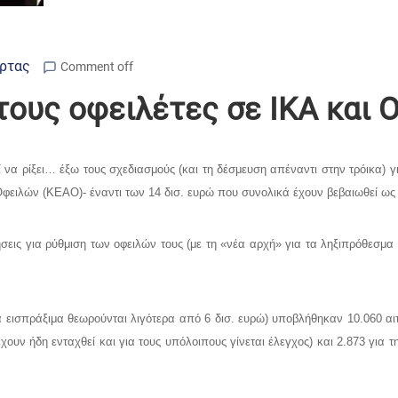
Άρτας
Comment off
ους οφειλέτες σε ΙΚΑ και 
να ρίξει… έξω τους σχεδιασμούς (και τη δέσμευση απέναντι στην τρόικα) γ
φειλών (ΚΕΑΟ)- έναντι των 14 δισ. ευρώ που συνολικά έχουν βεβαιωθεί ως ο
εις για ρύθμιση των οφειλών τους (με τη «νέα αρχή» για τα ληξιπρόθεσμα έω
 εισπράξιμα θεωρούνται λιγότερα από 6 δισ. ευρώ) υποβλήθηκαν 10.060 αιτ
χουν ήδη ενταχθεί και για τους υπόλοιπους γίνεται έλεγχος) και 2.873 γι