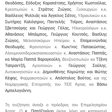
Θεοδόσης, Εύδοξος Καραπέτσης, Χρήστος Κωστούλας
,
Στράτος Ζιώγος
Κρεοπωλών κ.
, Ξυλουργών κ.κ.
Βασίλειος Ψυλλιάς και Άγγελος Σάτος,
Υδραυλικών κ.κ.
Σωτήρης Καλόγηρος, Παντελής Τσίρος, Αναστάσιος
Σβετσούρης και Γεώργιος Γέλας,
Ηλεκτρολόγων κ.κ.
Αθανάσιος Μπάιμπος, Γεώργιος Κουτσός, Βασίλης
Ζιώγος,
Επαμεινώνδας
Μελισσοκόμων Ηπείρου κ.
Θεοδωρής
Κων/νος Παπακώστας,
, Φροντιστών κ.
Αναστάσιος Παππάς,
Αλουμινοσιδεροκατασκευαστών κ.
κα Μαρία Παππά Βαραγκούλη
Τζένη
, Βενζινοπωλών κα
Ταπραντζή,
Γεώργιος Σούλης
Αρτοποιών κ.
,
Δημοσθένης Κομιώτης και Φώτης
Αυτοκινητιστών κ.κ.
Κέφης
Απόστολος Βούτος
, Φαρμακοποιών κ.
, και της
Βάσω
Νομαρχιακής Επιτροπής του ΤΕΕ Άρτας κα
Αμπελογιάννη.
Τη συζήτηση άνοιξε ο πρόεδρος του Επιμελητηρίου
κ. Παπάζογλου
Άρτας. Ο
έκανε λόγο για καταιγισμό