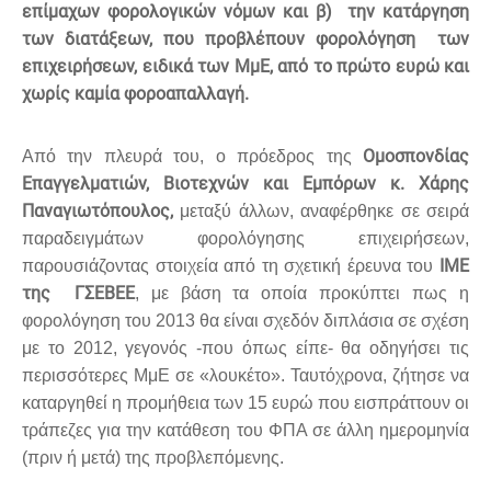
επίμαχων φορολογικών νόμων και β) την κατάργηση
των διατάξεων, που προβλέπουν φορολόγηση των
επιχειρήσεων, ειδικά των ΜμΕ, από το πρώτο ευρώ και
χωρίς καμία φοροαπαλλαγή.
Ομοσπονδίας
Από την πλευρά του, ο πρόεδρος της
Επαγγελματιών, Βιοτεχνών και Εμπόρων κ. Χάρης
Παναγιωτόπουλος,
μεταξύ άλλων, αναφέρθηκε σε σειρά
παραδειγμάτων φορολόγησης επιχειρήσεων,
ΙΜΕ
παρουσιάζοντας στοιχεία από τη σχετική έρευνα του
της ΓΣΕΒΕΕ
, με βάση τα οποία προκύπτει πως η
φορολόγηση του 2013 θα είναι σχεδόν διπλάσια σε σχέση
με το 2012, γεγονός -που όπως είπε- θα οδηγήσει τις
περισσότερες ΜμΕ σε «λουκέτο». Ταυτόχρονα, ζήτησε να
καταργηθεί η προμήθεια των 15 ευρώ που εισπράττουν οι
τράπεζες για την κατάθεση του ΦΠΑ σε άλλη ημερομηνία
(πριν ή μετά) της προβλεπόμενης.