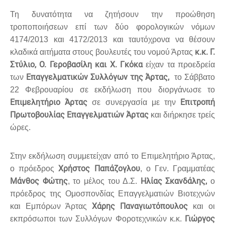
Τη δυνατότητα να ζητήσουν την προώθηση
τροποποιήσεων επί των δύο φορολογικών νόμων
4174/2013 και 4172/2013 και ταυτόχρονα να θέσουν
κ.κ. Γ.
κλαδικά αιτήματα στους βουλευτές του νομού Άρτας
Στύλιο, Ο. Γεροβασίλη και Χ. Γκόκα
είχαν τα προεδρεία
Επαγγελματικών Συλλόγων της Άρτας,
των
το Σάββατο
22 Φεβρουαρίου σε εκδήλωση που διοργάνωσε το
Επιμελητήριο Άρτας
Επιτροπή
σε συνεργασία με την
Πρωτοβουλίας Επαγγελματιών Άρτας
και διήρκησε τρείς
ώρες.
Στην εκδήλωση συμμετείχαν από το Επιμελητήριο Άρτας,
Χρήστος Παπάζογλου
ο πρόεδρος
, ο Γεν. Γραμματέας
Μάνθος Φώτης
Ηλίας Σκανδάλης,
, το μέλος του Δ.Σ.
ο
πρόεδρος της Ομοσπονδίας Επαγγελματιών Βιοτεχνών
Χάρης Παναγιωτόπουλος
και Εμπόρων Άρτας
και οι
Γιώργος
εκπρόσωποι των Συλλόγων Φοροτεχνικών κ.κ.