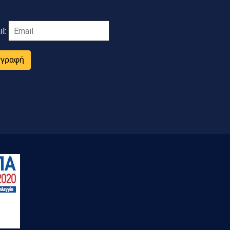
il:
γγραφή