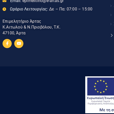
Email:
epimelitirio@e-artas.gr
Ωράριο Λειτουργίας:
Δε – Πα: 07:00 – 15:00
Επιμελητήριο Άρτας
Κ.Αιτωλού & Ν.Πριοβόλου, Τ.Κ.
47100, Άρτα