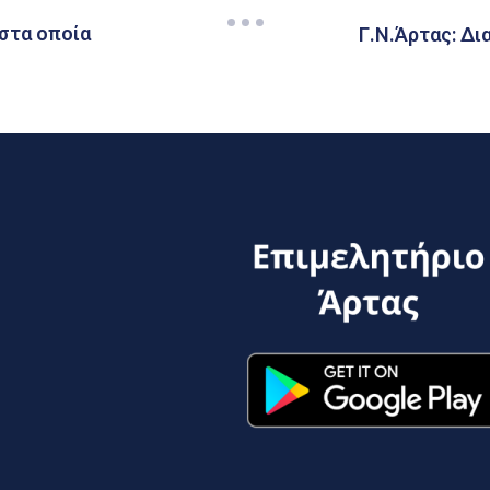
 στα οποία
Γ.Ν.Άρτας: Δι