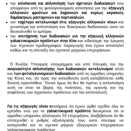
την
επίσπευση και απλοποίηση των σχετικών διαδικασιών
που
απορρέουν από τις φυτοϋγειονομικές απαιτήσεις για την
εξαγωγή
ελληνικών φρούτων και λαχανικών και κυρίως κερασιών,
δαμάσκηνων, μανταρινιών και πορτοκαλιών.
τον
ταχύτερο εκτελωνισμό στις εξαγωγές ελληνικών οίνων
και
γενικότερα την απλοποίηση των διοικητικών διαδικασιών ώστε να
διευκολυνθεί το εμπόριο.
την
επιτάχυνση των διαδικασιών για την εξαγωγή ελληνικών
γαλακτοκομικών προϊόντων στην Κίνα
και ειδικότερα την έγκριση
των τεχνικών προδιαγραφών παραγωγής που έχουν αποσταλεί
καθώς και τη σύνταξη του σχετικού μητρώου επιχειρήσεων.
Ο Κινέζος Υπουργός υπογράμμισε και από πλευράς του την
αναγκαιότητα απλοποίησης των διαδικασιών εκτελωνισμού
αλλά
και
των φυτοϋγειονομικών διαδικασιών
από τις αρμόδιες υπηρεσίες
της Κίνας και, ότι προς την κατεύθυνση αυτή καταβάλλεται κάθε
δυνατή προσπάθεια. Τόνισε όμως ότι δεν θα πρέπει η απλοποίηση
αυτή να είναι σε βάρος της ποιότητας, της υγιεινής και της
ασφάλειας των αγροτικών προϊόντων και του καταναλωτή.
Για τις εξαγωγές οίνου ε
πισήμανε ότι έχουν αρθεί σχεδόν όλα τα
εμπόδια ενώ για τα
γαλακτοκομικά προϊόντα
διευκρίνισε ότι οι
αρμόδιες υπηρεσίες αξιολογούν 53 επιχειρήσεις. Διαβεβαίωσε ότι θα
επιταχυνθεί ο ρυθμός αξιολόγησής τους ώστε σύντομα να
καταρτισθεί και το σχετικό μητρώο εξαγωγικών επιχειρήσεων
γαλακτοκομικών προϊόντων.