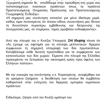
Ξεχωριστή σημασία δε, αποδίδουμε στην προώθηση στη χώρα σας
πιστοποιημένων ποιοτικών προϊόντων όπως τα προϊόντα
Προστατευόμενης Ονομασίας Προέλευσης και Προστατευόμενης
Γεωγραφικής Ένδειξης».
«Η σημερινή μας συνάντηση αποτελεί για μένα ιδιαίτερη χαρά,
καθώς είμαι πεπεισμένος ότι τέτοιου είδους συναντήσεις μας δίνουν
τη δυνατότητα περαιτέρω εμβάθυνσης και διεύρυνσης της
συνεργασίας μας, σε επιμέρους τομείς αμοιβαίου ενδιαφέροντος».
Από την πλευρά του ο Κινέζος Υπουργός
ZHI Shuping
τόνισε ότι
«Ας έχουμε ως αφετηρία για τη σύναψη μελλοντικών διμερών
συμφωνιών τη σημερινή υπογραφή των δύο πρωτοκόλλων.
Καταβάλουμε κάθε δυνατή προσπάθεια για τα συμφέροντα των
καταναλωτών των δύο χωρών. Είμαστε στο πλευρό της Ελλάδας
προκειμένου να ξεπεράσει την οικονομική κρίση προς όφελος των
Ελλήνων πολιτών».
Με την ευκαιρία της συνάντησης ο κ. Καρασμάνης αναφέρθηκε και
σε ορισμένα ζητήματα η διευθέτηση των οποίων θα συμβάλλει
καθοριστικά στην ενίσχυση του διμερούς εμπορίου αγροτικών
προϊόντων.
Ειδικότερα, ζήτησε από τον Κινέζο ομόλογό του: