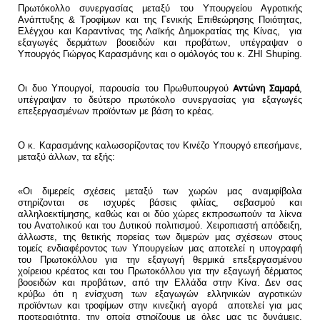
Πρωτόκολλο συνεργασίας μεταξύ του Υπουργείου Αγροτικής
Ανάπτυξης & Τροφίμων και της Γενικής Επιθεώρησης Ποιότητας,
Ελέγχου και Καραντίνας της Λαϊκής Δημοκρατίας της Κίνας, για
εξαγωγές δερμάτων βοοειδών και προβάτων, υπέγραψαν ο
Υπουργός Γιώργος Καρασμάνης και ο ομόλογός του κ. ZHI Shuping.
Οι δυο Υπουργοί, παρουσία του Πρωθυπουργού
Αντώνη Σαμαρά
,
υπέγραψαν το δεύτερο πρωτόκολο συνεργασίας για εξαγωγές
επεξεργασμένων προϊόντων με βάση το κρέας.
O κ. Καρασμάνης καλωσορίζοντας τον Κινέζο Υπουργό επεσήμανε,
μεταξύ άλλων, τα εξής:
«Οι διμερείς σχέσεις μεταξύ των χωρών μας αναμφίβολα
στηρίζονται σε ισχυρές βάσεις φιλίας, σεβασμού και
αλληλοεκτίμησης, καθώς και οι δύο χώρες εκπροσωπούν τα λίκνα
του Ανατολικού και του Δυτικού πολιτισμού. Χειροπιαστή απόδειξη,
άλλωστε, της θετικής πορείας των διμερών μας σχέσεων στους
τομείς ενδιαφέροντος των Υπουργείων μας αποτελεί η υπογραφή
του Πρωτοκόλλου για την εξαγωγή θερμικά επεξεργασμένου
χοίρειου κρέατος και του Πρωτοκόλλου για την εξαγωγή δέρματος
βοοειδών και προβάτων, από την Ελλάδα στην Κίνα. Δεν σας
κρύβω ότι η ενίσχυση των εξαγωγών ελληνικών αγροτικών
προϊόντων και τροφίμων στην κινεζική αγορά αποτελεί για μας
προτεραιότητα, την οποία στηρίζουμε με όλες μας τις δυνάμεις.