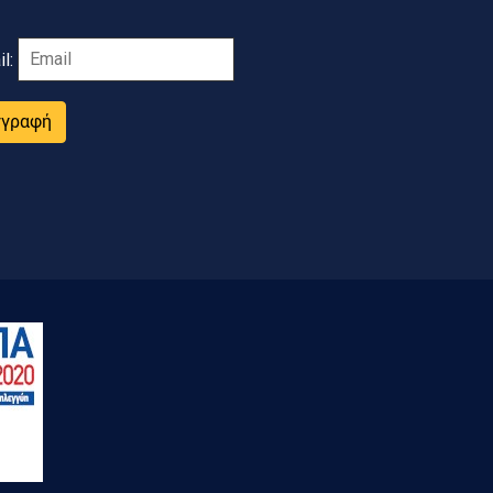
il:
γγραφή