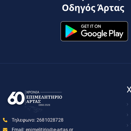
Χ
Τηλεφωνο:
2681028728
Email:
epimelitirio@e-artas.gr