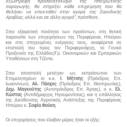
εξωστρεφή προσανατολισμό της Ηπειρωτικής
παραγωγής, θα στηρίξει κάθε επιχείρηση που θα
θελήσει να επεκταθεί στην αγορά της Σαουδικής
Αραβίας, αλλά και σε άλλη αγορά”,
πρόσθεσε.
Στην εξαιρετική ποιότητα των προϊόντων, στη θετική
παρουσία των επιχειρήσεων της Περιφέρειας Ηπείρου
και στις στοχευμένες ενέργειες τους, αναφέρεται σε
επιστολή του προς τον Περιφερειάρχη, το Γενικό
Προξενείο της Ελλάδος/Γρ. Οικονομικών και Εμπορικών
Υποθέσεων στη Τζέντα.
Στην αποστολή μετείχαν ως εκπρόσωποι των
Ι. Μήτσης
Επιμελητηρίων οι κ.κ.
(Πρόεδρος Επ.
Αλ. Πάσχος
Ιωαννίνων),
(Πρόεδρος Επ. Θεσπρωτίας),
Δημ. Μαγκούτης
Ελ.
(Αντιπρόεδρος Επ. Άρτας), ο κ.
Κώστας
(Αντιδήμαρχος Ηγουμενίτσας), και η υπάλληλος
της Διεύθυνσης Αγροτικής Ανάπτυξης της Περιφέρειας
Σοφία Φούκη
Ηπείρου κ.
.
Οι επιχειρήσεις που έλαβαν μέρος ήταν οι εξής: