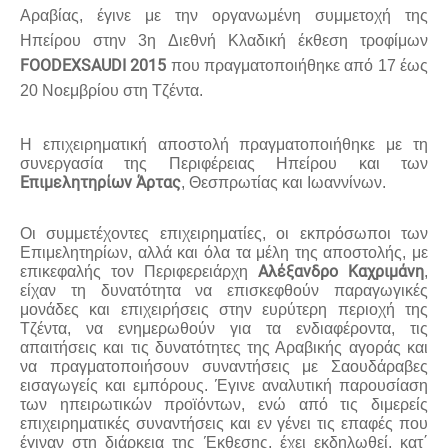
Αραβίας, έγινε με την οργανωμένη συμμετοχή της
Ηπείρου στην 3η Διεθνή Κλαδική έκθεση τροφίμων
FOODEX
SAUDI
2015
που πραγματοποιήθηκε από 17 έως
20 Νοεμβρίου στη Τζέντα.
Η επιχειρηματική αποστολή πραγματοποιήθηκε με τη
συνεργασία της Περιφέρειας Ηπείρου και των
Eπιμελητηρίων Άρτας
, Θεσπρωτίας και Ιωαννίνων.
Οι συμμετέχοντες επιχειρηματίες, οι εκπρόσωποι των
Επιμελητηρίων, αλλά και όλα τα μέλη της αποστολής, με
Αλέξανδρο Καχριμάνη
επικεφαλής τον Περιφερειάρχη
,
είχαν τη δυνατότητα να επισκεφθούν παραγωγικές
μονάδες και επιχειρήσεις στην ευρύτερη περιοχή της
Τζέντα, να ενημερωθούν για τα ενδιαφέροντα, τις
απαιτήσεις και τις δυνατότητες της Αραβικής αγοράς και
να πραγματοποιήσουν συναντήσεις με Σαουδάραβες
εισαγωγείς και εμπόρους. Έγινε αναλυτική παρουσίαση
των ηπειρωτικών προϊόντων, ενώ από τις διμερείς
επιχειρηματικές συναντήσεις και εν γένει τις επαφές που
έγιναν στη διάρκεια της Έκθεσης, έχει εκδηλωθεί, κατ΄