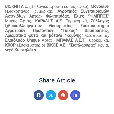
ΒΙΟΚΗΠ Α.Ε.
Μονολίθι-
(Βιολογικά φρούτα και λαχανικά),
Αγροτικός Συνεταιρισμών
Πλιακοπάνος (ζυμαρικά),
Ακτινιδίων Άρτας- Φιλιππιάδας
Ελιές “ΦΙΛΙΠΠΟΣ
,
”
ΚΑΡΑΛΗΣ Α.Ε
Σύλλογος
Μπέης Άρτας,
. Τυροκομικά,
Ιχθυοκαλλιεργητών Θεσπρωτίας,
Συσκευαστήριο
Αγροτικών Προϊόντων “Γκίκας” Θεσπρωτίας
,
Αρωματικά φυτά και βότανα “Κομίνης
” Θεσπρωτίας,
Ελαιόλαδο
Unique
ΜΠΑΦΑΣ Α.Ε.Τ
Άρτας,
Τυροκομικά,
KROP
ΒΙΚΟΣ Α.Ε
“Σιαπλαούρας”
(Συσκευστήριο)
.,
αρνιά,
Κωστηλάτα.
νερά
Share Article