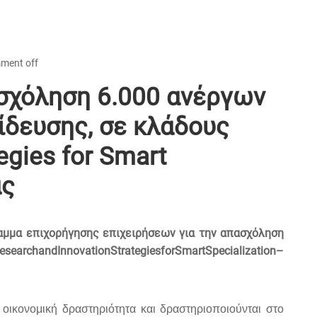
ment off
σχόληση 6.000 ανέργων
ίδευσης, σε κλάδους
egies for Smart
ας
μμα επιχορήγησης επιχειρήσεων για την απασχόληση
esearch
and
Innovation
Strategies
for
Smart
Specialization
–
 οικονομική δραστηριότητα και δραστηριοποιούνται στο