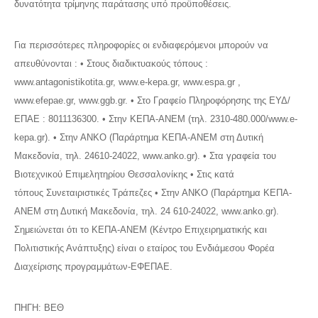
δυνατότητα τρίμηνης παράτασης υπό προϋποθέσεις.
Για περισσότερες πληροφορίες οι ενδιαφερόμενοι μπορούν να
απευθύνονται : • Στους διαδικτυακούς τόπους :
www.antagonistikotita.gr, www.e-kepa.gr, www.espa.gr ,
www.efepae.gr, www.ggb.gr. • Στο Γραφείο Πληροφόρησης της ΕΥΔ/
ΕΠΑΕ : 8011136300. • Στην ΚΕΠΑ-ΑΝΕΜ (τηλ. 2310-480.000/www.e-
kepa.gr). • Στην ΑΝΚΟ (Παράρτημα ΚΕΠΑ-ΑΝΕΜ στη Δυτική
Μακεδονία, τηλ. 24610-24022, www.anko.gr). • Στα γραφεία του
Βιοτεχνικού Επιμελητηρίου Θεσσαλονίκης • Στις κατά
τόπους Συνεταιριστικές Τράπεζες • Στην ΑΝΚΟ (Παράρτημα ΚΕΠΑ-
ΑΝΕΜ στη Δυτική Μακεδονία, τηλ. 24 610-24022, www.anko.gr).
Σημειώνεται ότι το ΚΕΠΑ-ΑΝΕΜ (Κέντρο Επιχειρηματικής και
Πολιτιστικής Ανάπτυξης) είναι ο εταίρος του Ενδιάμεσου Φορέα
Διαχείρισης προγραμμάτων-ΕΦΕΠΑΕ.
ΠΗΓΗ: ΒΕΘ