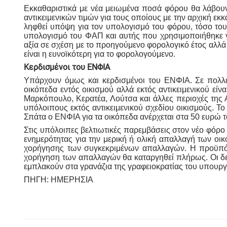
Εκκαθαριστικά με νέα μειωμένα ποσά φόρου θα λάβουν
αντικειμενικών τιμών για τους οποίους με την αρχική ε
ληφθεί υπόψη για τον υπολογισμό του φόρου, τόσο του 
υπολογισμό του ΦΑΠ και αυτής που χρησιμοποιήθηκε γι
αξία σε σχέση με το προηγούμενο φορολογικό έτος αλλ
είναι η ευνοϊκότερη για το φορολογούμενο.
Κερδισμένοι του ΕΝΦΙΑ
Υπάρχουν όμως και κερδισμένοι του ΕΝΦΙΑ. Σε πολλέ
οικόπεδα εντός οικισμού αλλά εκτός αντικειμενικού εί
Μαρκόπουλο, Κερατέα, Λούτσα και άλλες περιοχές της Ατ
υπόλοιπους εκτός αντικειμενικού σχεδίου οικισμούς. Τ
Σπάτα ο ΕΝΦΙΑ για τα οικόπεδα ανέρχεται στα 50 ευρώ τ
Στις υπόλοιπες βελτιωτικές παρεμβάσεις στον νέο φόρ
ενημερότητας για την μερική ή ολική απαλλαγή των ο
χορήγησης των συγκεκριμένων απαλλαγών. Η προϋπόθε
χορήγηση των απαλλαγών θα καταργηθεί πλήρως. Οι δε α
εμπλακούν στα γρανάζια της γραφειοκρατίας του υπουργε
ΠΗΓΗ: ΗΜΕΡΗΣΙΑ