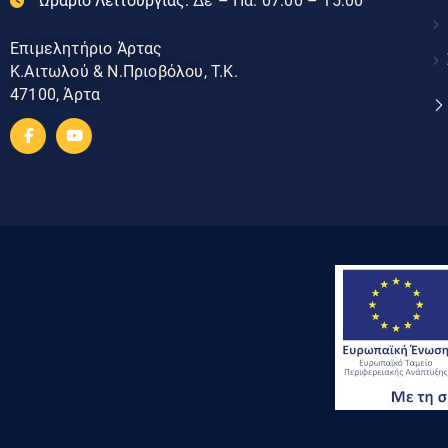
Ωράριο Λειτουργίας:
Δε – Πα: 07:00 – 15:00
Επιμελητήριο Άρτας
Κ.Αιτωλού & Ν.Πριοβόλου, Τ.Κ.
47100, Άρτα