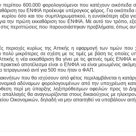
 περίπου 600.000 φορολογούμενοι που κατέχουν οικόπεδα σε
κκαθάριση του ΕΝΦΙΑ προέκυψε υπέρογκος φόρος. Για οικόπεδα 
κυρίου όσο και του συμπληρωματικού, η ευνοϊκότερη αξία για
α την πρώτη εκκαθάριση του ΕΝΦΙΑ. Με αυτό τον τρόπο, εξασ
ά στις περιπτώσεις που παρουσιάστηκαν προβλήματα, όπως αυτ
ς περιοχές κυρίως της Αττικής η εφαρμογή των τιμών που
ναι πολύ μικρότερες σε σχέση με τις τιμές με βάση τις οποίε
τικής η νέα εκκαθάριση θα γίνει με τις φετινές τιμές ΕΝΦΙΑ κ
ο πρακτικό αποτέλεσμα είναι ο ΕΝΦΙΑ να είναι μειωμένος ακόμ
ο τετραγωνικό αντί για 500 που ήταν ο ΦΑΠ.
ο ακινήτων που θα ισχύσουν από φέτος περιλαμβάνεται η κατ
ικονομικά αδύναμων φορολογουμένων από την υποχρέωση κατ
ση περί μη ύπαρξης ληξιπρόθεσμων οφειλών προς το Δημόσιο
παλλαγές θα αναγνωρίζονται στους δικαιούχους με ηλεκτρονικές
ίου Οικονομικών, δηλαδή να μην απαιτηθεί να υποβάλουν αιτήσε