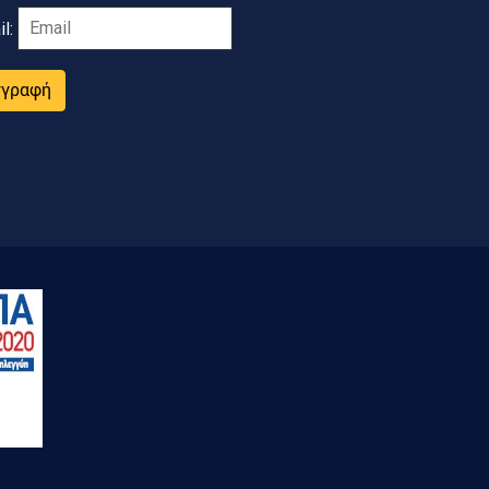
il:
γγραφή