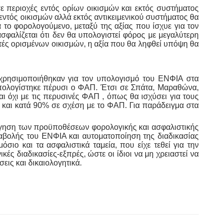
 περιοχές εντός ορίων οικισμών και εκτός συστήματος
εντός οικισμών αλλά εκτός αντικειμενικού συστήματος θα
 το φορολογούμενο, μεταξύ της αξίας που ίσχυε για τον
φαλίζεται ότι δεν θα υπολογιστεί φόρος με μεγαλύτερη
ές ορισμένων οικισμών, η αξία που θα ληφθεί υπόψη θα
 χρησιμοποιήθηκαν για τον υπολογισμό του ΕΝΦΙΑ στα
ς υπολογίστηκε πέρυσι ο ΦΑΠ. Έτσι σε Σπάτα, Μαραθώνα,
αι όχι με τις περυσινές ΦΑΠ , όπως θα ισχύσει για τους
η και κατά 90% σε σχέση με το ΦΑΠ. Για παράδειγμα στα
άργηση των προϋποθέσεων φορολογικής και ασφαλιστικής
αβολής του ΕΝΦΙΑ και αυτοματοποίηση της διαδικασίας
 και τα ασφαλιστικά ταμεία, που είχε τεθεί για την
 διαδικασίες-εξπρές, ώστε οι ίδιοι να μη χρειαστεί να
ις και δικαιολογητικά.