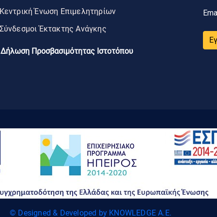
Κεντρική Ένωση Επιμελητηρίων
Ema
Σύνδεσμοι Έκτακτης Ανάγκης
Ε
Δήλωση Προσβασιμότητας Ιστοτόπου
© Designed & Developed by KNOWLEDGE A.E.