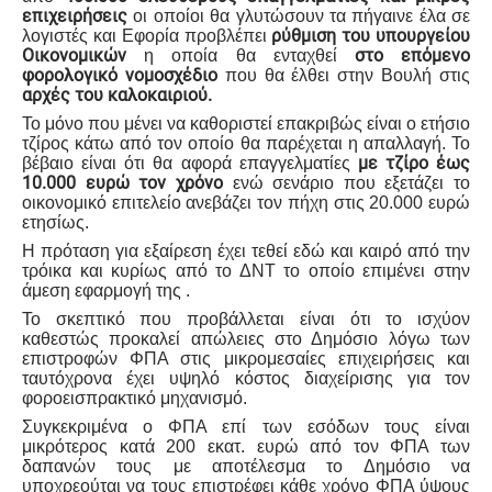
επιχειρήσεις
οι οποίοι θα γλυτώσουν τα πήγαινε έλα σε
ρύθμιση του υπουργείου
λογιστές και Εφορία προβλέπει
Οικονομικών
στο επόμενο
η οποία θα ενταχθεί
φορολογικό νομοσχέδιο
που θα έλθει στην Βουλή στις
αρχές του καλοκαιριού.
Το μόνο που μένει να καθοριστεί επακριβώς είναι ο ετήσιο
τζίρος κάτω από τον οποίο θα παρέχεται η απαλλαγή. Το
με τζίρο έως
βέβαιο είναι ότι θα αφορά επαγγελματίες
10.000 ευρώ τον χρόνο
ενώ σενάριο που εξετάζει το
οικονομικό επιτελείο ανεβάζει τον πήχη στις 20.000 ευρώ
ετησίως.
Η πρόταση για εξαίρεση έχει τεθεί εδώ και καιρό από την
τρόικα και κυρίως από το ΔΝΤ το οποίο επιμένει στην
άμεση εφαρμογή της .
Το σκεπτικό που προβάλλεται είναι ότι το ισχύον
καθεστώς προκαλεί απώλειες στο Δημόσιο λόγω των
επιστροφών ΦΠΑ στις μικρομεσαίες επιχειρήσεις και
ταυτόχρονα έχει υψηλό κόστος διαχείρισης για τον
φοροεισπρακτικό μηχανισμό.
Συγκεκριμένα ο ΦΠΑ επί των εσόδων τους είναι
μικρότερος κατά 200 εκατ. ευρώ από τον ΦΠΑ των
δαπανών τους με αποτέλεσμα το Δημόσιο να
υποχρεούται να τους επιστρέφει κάθε χρόνο ΦΠΑ ύψους