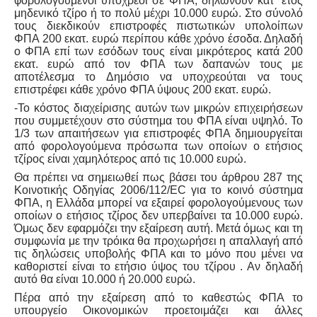
φορολογούμενοι υπόχρεοι σε ΦΠΑ, δηλώνουν κατ΄ έτος
μηδενικό τζίρο ή το πολύ μέχρι 10.000 ευρώ. Στο σύνολό
τους διεκδικούν επιστροφές πιστωτικών υπολοίπων
ΦΠΑ 200 εκατ. ευρώ περίπου κάθε χρόνο έσοδα. Δηλαδή
ο ΦΠΑ επί των εσόδων τους είναι μικρότερος κατά 200
εκατ. ευρώ από τον ΦΠΑ των δαπανών τους με
αποτέλεσμα το Δημόσιο να υποχρεούται να τους
επιστρέφει κάθε χρόνο ΦΠΑ ύψους 200 εκατ. ευρώ.
-Το κόστος διαχείρισης αυτών των μικρών επιχειρήσεων
που συμμετέχουν στο σύστημα του ΦΠΑ είναι υψηλό. Το
1/3 των απαιτήσεων για επιστροφές ΦΠΑ δημιουργείται
από φορολογούμενα πρόσωπα των οποίων ο ετήσιος
τζίρος είναι χαμηλότερος από τις 10.000 ευρώ.
Θα πρέπει να σημειωθεί πως βάσει του άρθρου 287 της
Κοινοτικής Οδηγίας 2006/112/EC για το κοινό σύστημα
ΦΠΑ, η Ελλάδα μπορεί να εξαιρεί φορολογούμενους των
οποίων ο ετήσιος τζίρος δεν υπερβαίνει τα 10.000 ευρώ.
Όμως δεν εφαρμόζει την εξαίρεση αυτή. Μετά όμως και τη
συμφωνία με την τρόικα θα προχωρήσει η απαλλαγή από
τις δηλώσεις υποβολής ΦΠΑ και το μόνο που μένει να
καθοριστεί είναι το ετήσιο ύψος του τζίρου . Αν δηλαδή
αυτό θα είναι 10.000 ή 20.000 ευρώ.
Πέρα από την εξαίρεση από το καθεστώς ΦΠΑ το
υπουργείο Οικονομικών προετοιμάζει και άλλες