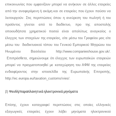
επικοινωνίας που εμφανίζουν μπορεί να ανήκουν σε άλλες εταιρείες
από την αναφερόμενη ή ακόμη και σε εταιρείες που έχουν παύσει να
λειτουργούν. Στις περιπτώσεις όπου η ανεύρεση του πωλητή ή του
προϊόντος γίνεται από το διαδίκτυο, προ της αποστολής
οποιουδήποτε χρηματικού ποσού είναι απολύτως αναγκαίος ο
έλεγχος των στοιχείων της εταιρείας, είτε μέσω του Γραφείου μας είτε
μέσω του διαδικτυακού τόπου του Γενικού Εμπορικού Μητρώου του
Ηνωμένου Βασιλείου http://www.companieshouse.gov.uk/.
Επιπρόσθετα, σημειώνουμε ότι έλεγχος των ευρωπαϊκών εταιρειών
μπορεί να πραγματοποιηθεί με καταχώρηση του ΑΦΜ της εταιρείας
ενδιαφέροντος στην ιστοσελίδα της Ευρωπαϊκής Επιτροπής,
http://ec.europa.eu/taxation_customs/vies/.
β)
Ψευδή/παραπλανητικά ηλεκτρονικά μηνύματα
Επίσης, έχουν καταγραφεί περιπτώσεις στις οποίες ελληνικές
εξαγωγικές εταιρείες έχουν λάβει μηνύματα ηλεκτρονικού