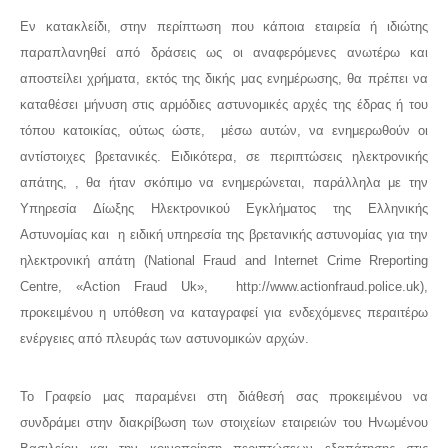
Εν κατακλείδι, στην περίπτωση που κάποια εταιρεία ή ιδιώτης
παραπλανηθεί από δράσεις ως οι αναφερόμενες ανωτέρω και
αποστείλει χρήματα, εκτός της δικής μας ενημέρωσης, θα πρέπει να
καταθέσει μήνυση στις αρμόδιες αστυνομικές αρχές της έδρας ή του
τόπου κατοικίας, ούτως ώστε, μέσω αυτών, να ενημερωθούν οι
αντίστοιχες βρετανικές. Ειδικότερα, σε περιπτώσεις ηλεκτρονικής
απάτης, , θα ήταν σκόπιμο να ενημερώνεται, παράλληλα με την
Υπηρεσία Δίωξης Ηλεκτρονικού Εγκλήματος της Ελληνικής
Αστυνομίας και η ειδική υπηρεσία της βρετανικής αστυνομίας για την
ηλεκτρονική απάτη (Νational Fraud and Internet Crime Rreporting
Centre, «Action Fraud Uk», http://www.actionfraud.police.uk),
προκειμένου η υπόθεση να καταγραφεί για ενδεχόμενες περαιτέρω
ενέργειες από πλευράς των αστυνομικών αρχών.
Το Γραφείο μας παραμένει στη διάθεσή σας προκειμένου να
συνδράμει στην διακρίβωση των στοιχείων εταιρειών του Ηνωμένου