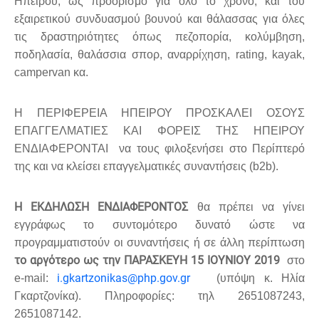
Ηπείρου, ως προορισμό για όλο το χρόνο, και του
εξαιρετικού συνδυασμού βουνού και θάλασσας για όλες
τις δραστηριότητες όπως πεζοπορία, κολύμβηση,
ποδηλασία, θαλάσσια σπορ, αναρρίχηση,
rating
,
kayak
,
campervan
κα.
Η ΠΕΡΙΦΕΡΕΙΑ ΗΠΕΙΡΟΥ ΠΡΟΣΚΑΛΕΙ ΟΣΟΥΣ
ΕΠΑΓΓΕΛΜΑΤΙΕΣ ΚΑΙ ΦΟΡΕΙΣ ΤΗΣ ΗΠΕΙΡΟΥ
ΕΝΔΙΑΦΕΡΟΝΤΑΙ να τους φιλοξενήσει στο Περίπτερό
της και να κλείσει επαγγελματικές συναντήσεις (
b
2
b
).
Η ΕΚΔΗΛΩΣΗ ΕΝΔΙΑΦΕΡΟΝΤΟΣ
θα πρέπει να γίνει
εγγράφως το συντομότερο δυνατό ώστε να
προγραμματιστούν οι συναντήσεις ή σε άλλη περίπτωση
το αργότερο ως την ΠΑΡΑΣΚΕΥΗ 15 ΙΟΥΝΙΟΥ
2019
στο
i.gkartzonikas@php.gov.gr
e-mail:
(υπόψη κ. Ηλία
Γκαρτζονίκα). Πληροφορίες: τηλ 2651087243,
2651087142.