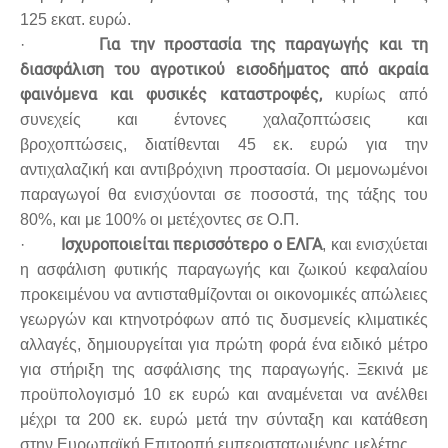
125 εκατ. ευρώ.
Για την προστασία της παραγωγής και τη
·
διασφάλιση του αγροτικού εισοδήματος από ακραία
φαινόμενα και φυσικές καταστροφές,
κυρίως από
συνεχείς και έντονες χαλαζοπτώσεις και
βροχοπτώσεις, διατίθενται 45 εκ. ευρώ για την
αντιχαλαζική και αντιβρόχινη προστασία. Οι μεμονωμένοι
παραγωγοί θα ενισχύονται σε ποσοστά, της τάξης του
80%, και με 100% οι μετέχοντες σε Ο.Π.
Ισχυροποιείται περισσότερο ο ΕΛΓΑ
·
, και ενισχύεται
η ασφάλιση φυτικής παραγωγής και ζωικού κεφαλαίου
προκειμένου να αντισταθμίζονται οι οικονομικές απώλειες
γεωργών και κτηνοτρόφων από τις δυσμενείς κλιματικές
αλλαγές, δημιουργείται για πρώτη φορά ένα ειδικό μέτρο
για στήριξη της ασφάλισης της παραγωγής. Ξεκινά με
προϋπολογισμό 10 εκ ευρώ και αναμένεται να ανέλθει
μέχρι τα 200 εκ. ευρώ μετά την σύνταξη και κατάθεση
στην Ευρωπαϊκή Επιτροπή εμπεριστατωμένης μελέτης.