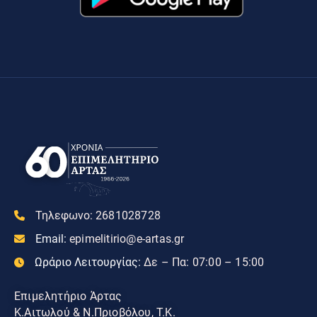
Τηλεφωνο:
2681028728
Email:
epimelitirio@e-artas.gr
Ωράριο Λειτουργίας:
Δε – Πα: 07:00 – 15:00
Επιμελητήριο Άρτας
Κ.Αιτωλού & Ν.Πριοβόλου, Τ.Κ.