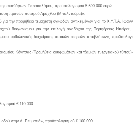
υσης ακαθάρτων Παρακαλάμου, προϋπολογισμού 5.590.000 ευρώ.
άσταση πρανών ποταμού Αράχθου (Μπαλντούμα)».
μού για την προμήθεια τεμαχιστή ογκωδών αντικειμένων για το Χ.Υ.Τ.Α. Ιωα
ιχτού διαγωνισμού για την επιλογή αναδόχου της Περιφέρειας Ηπείρου,
έματα ορθολογικής διαχείρισης αστικών στερεών αποβλήτων», προϋπολογι
οκομείου Κόνιτσας (Προμήθεια κουφωμάτων και τζαμιών ενεργειακού τύπου)
ογισμού € 110.000.
 οδού στην Α. Ρευματιά», προϋπολογισμού € 100.000