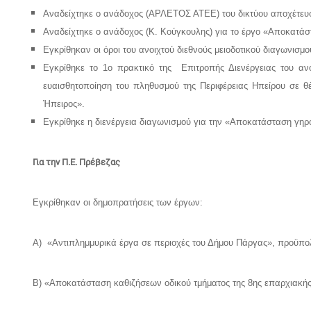
Αναδείχτηκε ο ανάδοχος (ΑΡΛΕΤΟΣ ΑΤΕΕ) του δικτύου αποχέτε
Αναδείχτηκε ο ανάδοχος (Κ. Κούγκουλης) για το έργο «Αποκατ
Εγκρίθηκαν οι όροι του ανοιχτού διεθνούς μειοδοτικού διαγωνισ
Εγκρίθηκε το 1ο πρακτικό της Επιτροπής Διενέργειας του ανο
ευαισθητοποίηση του πληθυσμού της Περιφέρειας Ηπείρου σε θ
Ήπειρος».
Εγκρίθηκε η διενέργεια διαγωνισμού για την «Αποκατάσταση γηρ
Για την Π.Ε. Πρέβεζας
Εγκρίθηκαν οι δημοπρατήσεις των έργων:
Α) «Αντιπλημμυρικά έργα σε περιοχές του Δήμου Πάργας», προϋπολ
Β) «Αποκατάσταση καθιζήσεων οδικού τμήματος της 8ης επαρχιακής