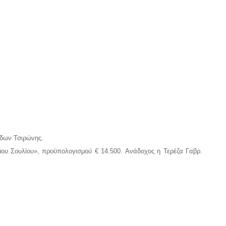
δων Τσιρώνης.
μου Σουλίου», προϋπολογισμού € 14.500. Ανάδοχος η Τερέζα Γαβρ.