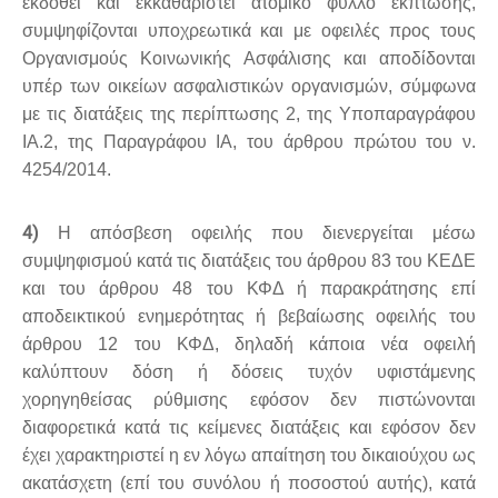
εκδοθεί και εκκαθαριστεί ατομικό φύλλο έκπτωσης,
συμψηφίζονται υποχρεωτικά και με οφειλές προς τους
Οργανισμούς Κοινωνικής Ασφάλισης και αποδίδονται
υπέρ των οικείων ασφαλιστικών οργανισμών, σύμφωνα
με τις διατάξεις της περίπτωσης 2, της Υποπαραγράφου
ΙΑ.2, της Παραγράφου ΙΑ, του άρθρου πρώτου του ν.
4254/2014.
4)
Η απόσβεση οφειλής που διενεργείται μέσω
συμψηφισμού κατά τις διατάξεις του άρθρου 83 του ΚΕΔΕ
και του άρθρου 48 του ΚΦΔ ή παρακράτησης επί
αποδεικτικού ενημερότητας ή βεβαίωσης οφειλής του
άρθρου 12 του ΚΦΔ, δηλαδή κάποια νέα οφειλή
καλύπτουν δόση ή δόσεις τυχόν υφιστάμενης
χορηγηθείσας ρύθμισης εφόσον δεν πιστώνονται
διαφορετικά κατά τις κείμενες διατάξεις και εφόσον δεν
έχει χαρακτηριστεί η εν λόγω απαίτηση του δικαιούχου ως
ακατάσχετη (επί του συνόλου ή ποσοστού αυτής), κατά