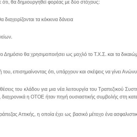
 ότι, θα δημιουργηθεί φορέας με δύο στόχους:
 διαχειρίζονται τα κόκκινα δάνεια
νείων.
το Δημόσιο θα χρησιμοποιήσει ως μοχλό το Τ.Χ.Σ. και τα δικαι
ή του, επισημαίνοντας ότι, υπάρχουν και σκέψεις να γίνει Ανώνυ
σεις του κλάδου για μια νέα λειτουργία του Τραπεζικού Συστή
ι, διαχρονικά η ΟΤΟΕ ήταν πηγή ουσιαστικής συμβολής στη κατε
άπεζας Αττικής, η οποία έχει ως βασικό μέτοχο ένα ασφαλιστικ