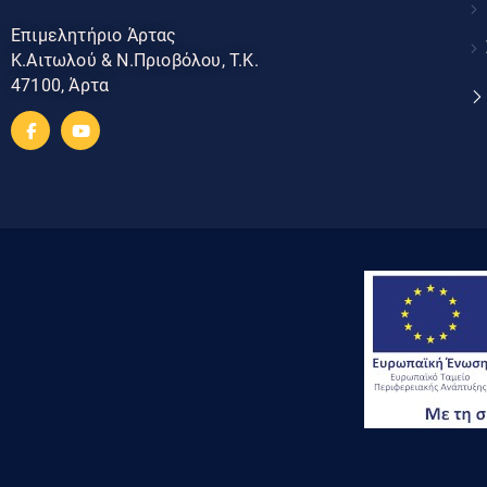
Επιμελητήριο Άρτας
Κ.Αιτωλού & Ν.Πριοβόλου, Τ.Κ.
47100, Άρτα