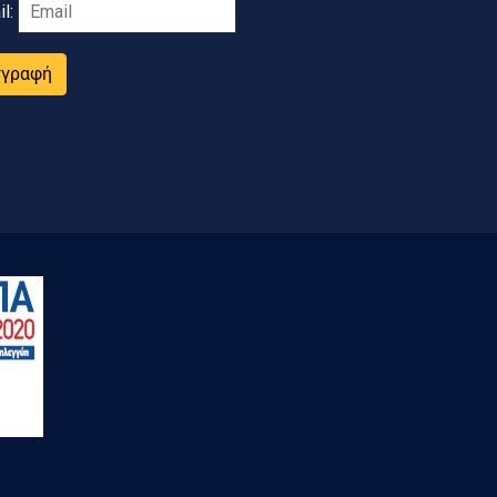
il:
γγραφή