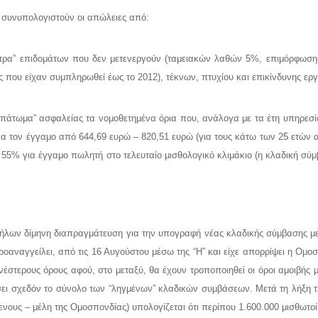
 συνυπολογιστούν οι απώλειες από:
έξτρα” επιδομάτων που δεν μετενεργούν (ταμειακών λαθών 5%, επιμόρφωσ
ς που είχαν συμπληρωθεί έως το 2012), τέκνων, πτυχίου και επικίνδυνης εργ
“πάτωμα” ασφαλείας τα νομοθετημένα όρια που, ανάλογα με τα έτη υπηρεσία
για τον έγγαμο από 644,69 ευρώ – 820,51 ευρώ (για τους κάτω των 25 ετών
 55% για έγγαμο πωλητή στο τελευταίο μισθολογικό κλιμάκιο (η κλαδική σ
λων δίμηνη διαπραγμάτευση για την υπογραφή νέας κλαδικής σύμβασης με τ
ροαναγγείλει, από τις 16 Αυγούστου μέσω της “Η” και είχε απορρίψει η Ο
στερους όρους αφού, στο μεταξύ, θα έχουν τροποποιηθεί οι όροι αμοιβής μ
ει σχεδόν το σύνολο των “ληγμένων” κλαδικών συμβάσεων. Μετά τη λήξη τη
νους – μέλη της Ομοσπονδίας) υπολογίζεται ότι περίπου 1.600.000 μισθωτοί 