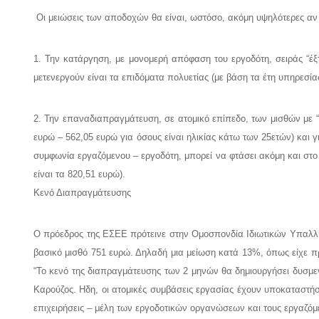
Οι μειώσεις των αποδοχών θα είναι, ωστόσο, ακόμη υψηλότερες αν
1. Την κατάργηση, με μονομερή απόφαση του εργοδότη, σειράς “
μετενεργούν είναι τα επιδόματα πολυετίας (με βάση τα έτη υπηρεσία
2. Την επαναδιαπραγμάτευση, σε ατομικό επίπεδο, των μισθών με 
ευρώ – 562,05 ευρώ για όσους είναι ηλικίας κάτω των 25ετών) και 
συμφωνία εργαζόμενου – εργοδότη, μπορεί να φτάσει ακόμη και στο
είναι τα 820,51 ευρώ).
Κενό Διαπραγμάτευσης
Ο πρόεδρος της ΕΣΕΕ πρότεινε στην Ομοσπονδία Ιδιωτικών Υπαλλή
βασικό μισθό 751 ευρώ. Δηλαδή μια μείωση κατά 13%, όπως είχε π
“Το κενό της διαπραγμάτευσης των 2 μηνών θα δημιουργήσει δυσμενέ
Καρούζος. Ηδη, οι ατομικές συμβάσεις εργασίας έχουν υποκαταστήσ
επιχειρήσεις – μέλη των εργοδοτικών οργανώσεων και τους εργαζόμε