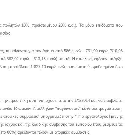
ης πωλητών 10%, προϊσταμένου 20% κ.α.). Τα μόνα επιδόματα που
ασίας .
ς, κυμαίνονται για τον άγαμο από 586 ευρώ – 761,90 ευρώ (510,95
 από 562,02 ευρώ – 613,15 ευρώ) μεικτά. Η απώλεια, εφόσον υπάρξει
ύμβαση προέβλεπε 1.827,10 ευρώ ενώ το ανώτατο θεσμοθετημένο όριο
ην προοπτική αυτή να ισχύσει από την 1/1/2014 και να προβλέπει
μοσπονδία Ιδιωτικών Υπαλλήλων “παγώνοντας” κάθε διαπραγμάτευση.
ε ατομικές συμβάσεις” υπογραμμίζει στην “Η” ο εργατολόγος Γιάννης
ς ισχύος και της κλαδικής σύμβασης του εμπορίου (που δέσμευε τις
(το 80%) αμείβονται πλέον με ατομικές συμβάσεις.