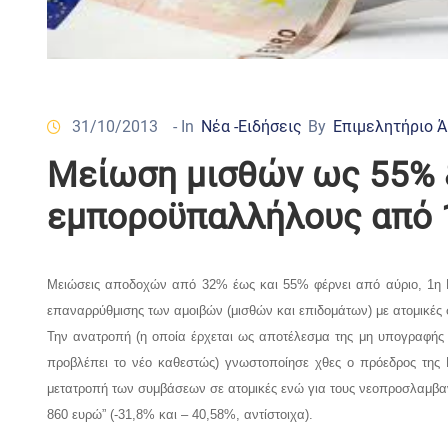
31/10/2013
- In
Νέα -Ειδήσεις
By
Επιμελητήριο 
Μείωση μισθών ως 55% &
εμποροϋπαλλήλους από 
Μειώσεις αποδοχών από 32% έως και 55% φέρνει από αύριο, 1η Νο
επαναρρύθμισης των αμοιβών (μισθών και επιδομάτων) με ατομικές 
Την ανατροπή (η οποία έρχεται ως αποτέλεσμα της μη υπογραφής 
προβλέπει το νέο καθεστώς) γνωστοποίησε χθες ο πρόεδρος της Ε
μετατροπή των συμβάσεων σε ατομικές ενώ για τους νεοπροσλαμβαν
860 ευρώ” (-31,8% και – 40,58%, αντίστοιχα).