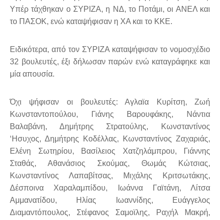
Υπέρ τάχθηκαν ο ΣΥΡΙΖΑ, η ΝΔ, το Ποτάμι, οι ΑΝΕΛ και
το ΠΑΣΟΚ, ενώ καταψήφισαν η ΧΑ και το ΚΚΕ.
Ειδικότερα, από τον ΣΥΡΙΖΑ καταψήφισαν το νομοσχέδιο
32 βουλευτές, έξι δήλωσαν παρών ενώ καταγράφηκε και
μία απουσία.
Όχι ψήφισαν οι βουλευτές: Αγλαϊα Κυρίτση, Ζωή
Κωνσταντοπούλου, Γιάνης Βαρουφάκης, Νάντια
Βαλαβάνη, Δημήτρης Στρατούλης, Κωνσταντίνος
‘Ησυχος, Δημήτρης Κοδέλλας, Κωνσταντίνος Ζαχαριάς,
Ελένη Σωτηρίου, Βασίλειος Χατζηλάμπρου, Γιάννης
Σταθάς, Αθανάσιος Σκούμας, Θωμάς Κώτσιας,
Κωνσταντίνος Λαπαβίτσας, Μιχάλης Κριτσωτάκης,
Δέσποινα Χαραλαμπίδου, Ιωάννα Γαϊτάνη, Λίτσα
Αμμανατίδου, Ηλίας Ιωαννίδης, Ευάγγελος
Διαμαντόπουλος, Στέφανος Σαμοϊλης, Ραχήλ Μακρή,