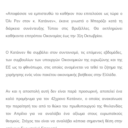
«Αποφάσισε να εμπιστευθώ το καθήκον που επιτελούσε ως τώρα ο
Όλι Ρεν στον κ. Κατάινεν», έκανε γνωστό ο Μπαρόζο κατά τη
διάρκεια συνέντευξης Τύπου στις Βρυξέλλες. Θα εκπληρώνει
καθήκοντα επιτρόπου Οικονομίας έως την 31η Οκτωβρίου.
Ο Κατάινεν θα συμβάλει στον συντονισμό, τις επόμενες εβδομάδες,
των συμβουλίων των υπουργών Οικονομικών της ευρωζώνης και της
ΕΕ ως το φθινόπωρο, στις οποίες αναμένεται να τεθεί το ζήτημα της
χορήγησης ενός νέου πακέτου οικονομικής βοήθειας στην Ελλάδα.
Αν και η αποστολή αυτή δεν είναι παρά προσωρινή, αποτελεί ένα
καλό προμήνυμα για τον 42χρονο Κατάινεν, ο οποίος ανακοίνωσε
την παραίτησή του από το θώκο του πρωθυπουργού της Φινλανδίας
τον Απρίλιο για να αναλάβει ένα αξίωμα στους ευρωπαϊκούς
θεσμούς. Στόχος του είναι να αναλάβει κάποια σημαντική θέση στην