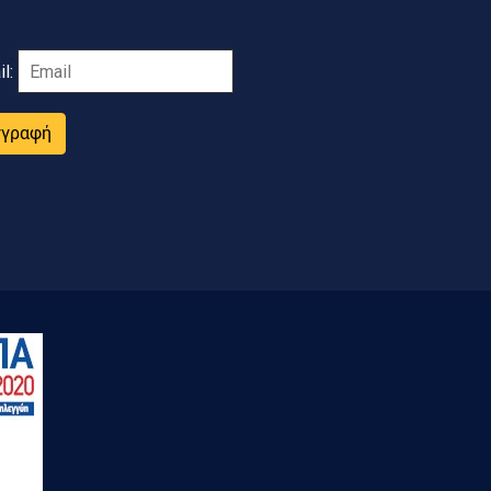
il:
γγραφή