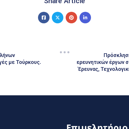
Share Article
λλήνων
Πρόσκλησ
γές με Τούρκους.
ερευνητικών έργων σ
Έρευνας, Τεχνολογι