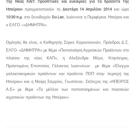
της Νέας ΚΑΠ: Προοπτικές και ευκαιρίες για τα προϊόντα της
Ηπείρου»
πραγματοποιούν τη
Δευτέρα 14 Απριλίου 2014
και ώρα
10:30 π.μ.
στο ξενοδοχείο
Du Lac
, Ιωάννινα η Περιφέρεια Ηπείρου και
ο ΕΛΓΟ –«ΔΗΜΗΤΡΑ».
Ομιλητές θα είναι, ο Καθηγητής Σέρκο Χαρουτουνιάν, Πρόεδρος Δ.Σ.
ΕΛΓΟ- «ΔΗΜΗΤΡΑ» με θέμα «Πιστοποίηση Αγροτικών Προϊόντων στο
πλαίσιο της νέας ΚΑΠ», η Αλεξάνδρα Μέγα, Κτηνίατρος,
Προϊσταμένη Εποπτείας Γάλακτος Ιωαννίνων με θέμα «Έλεγχοι
γαλακτοκομικών προϊόντων και προϊόντα ΠΟΠ στην περιοχή της
Ηπείρου» και η Μαίρη Στεργίου, Γεωπόνος- Στέλεχος της «ΗΠΕΙΡΟΣ
Α.Ε» με θέμα «Το μέλλον των πιστοποιημένων και ποιοτικών
αγροτικών προϊόντων της Ηπείρου».