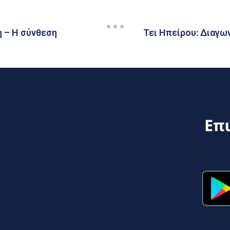
η – Η σύνθεση
Τει Ηπείρου: Διαγ