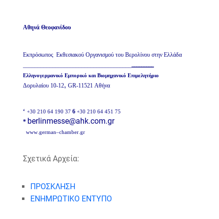
Αθηνά Θεοφανίδου
Εκπρόσωπος Εκθεσιακού Οργανισμού του Βερολίνου στην Ελλάδα
_____________________________________
_________
Ελληνογερμανικό Εμπορικό και Βιομηχανικό Επιμελητήριο
,
Δορυλαίου
10-12
GR
-11521 Αθήνα
‘
6
+30 210 64 190 37
+30 210
64 451 75
berlinmesse
@
ahk
.
com
.
gr
*
www
.
german
–
chamber
.
gr
Σχετικά Αρχεία:
ΠΡΟΣΚΛΗΣΗ
ΕΝΗΜΡΩΤΙΚΟ ΕΝΤΥΠΟ