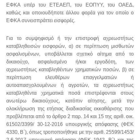
ΕΦΚΑ υπέρ του ΕΤΕΑΕΠ, του ΕΟΠΥΥ, του ΟΑΕΔ,
καθώς και οποιουδήποτε άλλου φορέα για τον οποίο ο
ΕΦΚΑ συνεισπράττει εισφορές.
Για το συμψηφισμό ή την επιστροφή αχρεωστήτως
καταβληθεισών εισφορών, α) σε περίπτωση μισθωτών
ασφαλισμένων, υποβάλλεται σχετικό αίτημα από το
δικαιούχο, ασφαλισμένο ή/και εργοδότη, των
αχρεωστήτως καταβληθέντων χρηματικών ποσών, β) σε
περίπτωση ελευθέρων επαγγελματιών ή
αυτοαπασχολουμένων ή αγροτών, τα αχρεωστήτως
καταβληθέντα χρηματικά ποσά επιστρέφονται στους
ανωτέρω δικαιούχους, κατόπιν αίτησης, μετά την
ολοκλήρωση της ετήσιας διαδικασίας εκκαθάρισης που
προβλέπεται από το άρθρο 2 παρ. 14 και 15 της αριθ. οικ.
61502/3399/ 30-12-2016 υπουργικής απόφασης (ΦΕΚ
4330, Β΄), όπως τροποποιήθηκε με την αριθ. 25599/1453/
2-6-2017 υπουργική απόφαση (ΦΕΚ 1942, Β΄) και της