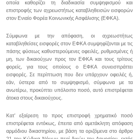
οποία καθορίζει τη διαδικασία συμψηφισμού και
επιστροφής των αχρεωστήτως καταβληθεισών εισφορών
στον Ενιαίο Φορέα Κοινωνικής Ασφάλισης (ΕΦΚΑ).
Σύμφωνα με την απόφαση, οι αχρεωστήτως
καταβληθείσες εισφορές στον ΕΦΚΑ συμψηφίζονται με τις
πάσης φύσεως καθυστερούμενες οφειλές, ρυθμισμένες ή
μη, των δικαιούχων προς τον ΕΦΚΑ και τους τρίτους
φορείς, για τους οποίους ο ΕΦΚΑ συνεισπράττει
εισφορές. Σε περίπτωση που δεν υπάρχουν οφειλές ή,
εάν, ύστερα από το συμψηφισμό, σύμφωνα με τα
ανωτέρω, προκύπτει υπόλοιπο ποσό, αυτό επιστρέφεται
άτοκα στους δικαιούχους.
Κατ’ εξαίρεση το προς επιστροφή χρηματικό ποσό
επιστρέφεται εντόκως, έπειτα από αμετάκλητη απόφαση
αρμόδιου δικαστηρίου, με βάση τα οριζόμενα στο άρθρο
21 του Κώδικα Νόμων περί δικών του Δημοσίου, εκτός