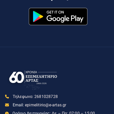
Τηλεφωνο:
2681028728
Email:
epimelitirio@e-artas.gr
Ωράριο Λειτουργίας:
Δε – Πα: 07:00 – 15:00