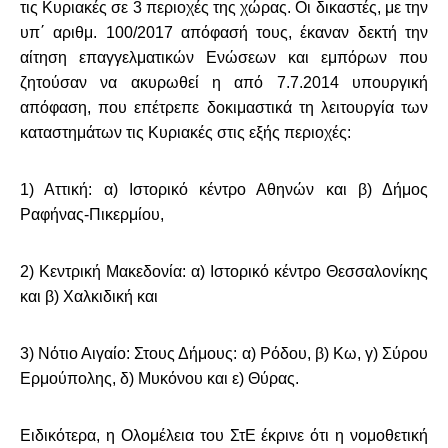
τις Κυριακές σε 3 περιοχές της χώρας. Οι δικαστές, με την
υπ΄ αριθμ. 100/2017 απόφασή τους, έκαναν δεκτή την
αίτηση επαγγελματικών Ενώσεων και εμπόρων που
ζητούσαν να ακυρωθεί η από 7.7.2014 υπουργική
απόφαση, που επέτρεπε δοκιμαστικά τη λειτουργία των
καταστημάτων τις Κυριακές στις εξής περιοχές:
1) Αττική: α) Ιστορικό κέντρο Αθηνών και β) Δήμος
Ραφήνας-Πικερμίου,
2) Κεντρική Μακεδονία: α) Ιστορικό κέντρο Θεσσαλονίκης
και β) Χαλκιδική και
3) Νότιο Αιγαίο: Στους Δήμους: α) Ρόδου, β) Κω, γ) Σύρου
Ερμούπολης, δ) Μυκόνου και ε) Θύρας.
Ειδικότερα, η Ολομέλεια του ΣτΕ έκρινε ότι η νομοθετική