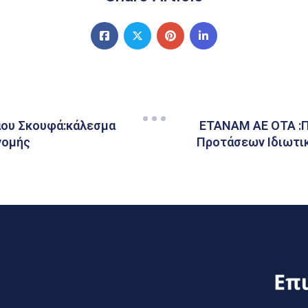
άου Σκουφά:κάλεσμα
ΕΤΑΝΑΜ ΑΕ ΟΤΑ :Π
νομής
Προτάσεων Ιδιωτικ