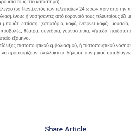
παρουσία τους στο κατάστημα).
έλεγχο (self-test),εντός των τελευταίων 24 ωρών πριν από την
λιασμένους ή νοσήσαντες από κορονοϊό τους τελευταίους έξι
ουάτ, εστίαση, (εστιατόρια, καφέ, ίντερνετ καφέ), μουσεία,
 προβολές, θέατρα, συνέδρια, γυμναστήρια, γήπεδα, παιδότοπ
υταίο εξάμηνο.
ίδειξης πιστοποιητικού εμβολιασμού, ή πιστοποιητικού νόσησ
 να προσκομίζουν, εναλλακτικά, δήλωση αρνητικού αυτοδιαγνωσ
Share Article