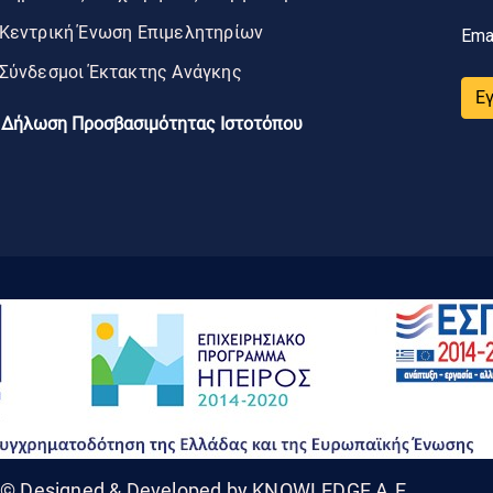
Κεντρική Ένωση Επιμελητηρίων
Ema
Σύνδεσμοι Έκτακτης Ανάγκης
Ε
Δήλωση Προσβασιμότητας Ιστοτόπου
© Designed & Developed by KNOWLEDGE A.E.