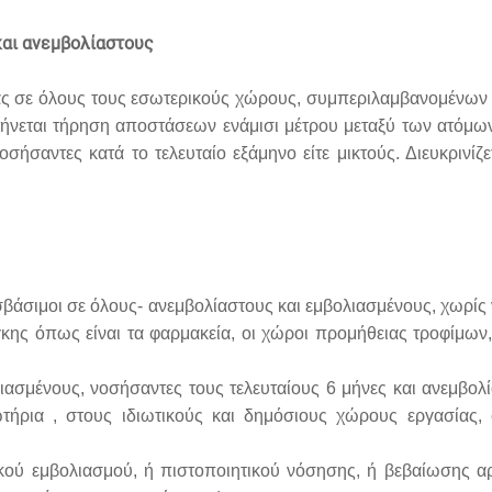
και ανεμβολίαστους
ς σε όλους τους εσωτερικούς χώρους, συμπεριλαμβανομένων κ
εται τήρηση αποστάσεων ενάμισι μέτρου μεταξύ των ατόμων (
σήσαντες κατά το τελευταίο εξάμηνο είτε μικτούς. Διευκρινίζε
προσβάσιμοι σε όλους- ανεμβολίαστους και εμβολιασμένους, χωρ
κης όπως είναι τα φαρμακεία, οι χώροι προμήθειας τροφίμων,
σμένους, νοσήσαντες τους τελευταίους 6 μήνες και ανεμβολία
ωτήρια , στους ιδιωτικούς και δημόσιους χώρους εργασίας
ητικού εμβολιασμού, ή πιστοποιητικού νόσησης, ή βεβαίωσης 