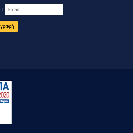
il:
γγραφή