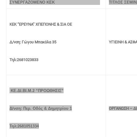
ΣΥΝΕΡΓΑΖΟΜΕΝΟ ΚΕΚ
ΤΙΤΛΟ
ΚΕΚ “ΕΡΕΥΝΑ” ΧΠΕΠΟΝΗΣ & ΣΙΑ ΟΕ
Δ/νση: Γώγου Μπακόλα 35
ΥΓΙΕΙΝΗ & ΑΣΦ
Τηλ:2681023833
ΚΕ.ΔΙ.ΒΙ.Μ.2 “ΠΡΟΩΘΗΣΙΣ”
Δ/νση: Περ. Οδός & Δημητρίου 1
ΟΡΓΑΝΩΣΗ – ΔΙ
Τηλ:2681051334