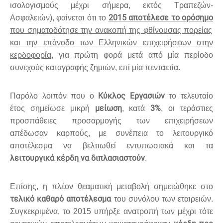
ισολογισμούς μέχρι σήμερα, εκτός Τραπεζών-
2015 αποτέλεσε το ορόσημο
Ασφαλειών), φαίνεται ότι το
που σηματοδότησε την ανακοπή της φθίνουσας πορείας
και την επάνοδο των Ελληνικών επιχειρήσεων στην
κερδοφορία
, για πρώτη φορά μετά από μία περίοδο
συνεχούς καταγραφής ζημιών, επί μία πενταετία.
Κύκλος Εργασιών
Παρόλο λοιπόν που ο
το τελευταίο
μείωση
3%
έτος σημείωσε μικρή
, κατά
, οι τεράστιες
προσπάθειες προσαρμογής των επιχειρήσεων
απέδωσαν καρπούς, με συνέπεια το λειτουργικό
αποτέλεσμα να βελτιωθεί εντυπωσιακά και τα
λειτουργικά κέρδη να διπλασιαστούν
.
Επίσης, η πλέον θεαματική μεταβολή σημειώθηκε στο
τελικό καθαρό αποτέλεσμα
του συνόλου των εταιρειών.
Συγκεκριμένα, το 2015 υπήρξε ανατροπή των μέχρι τότε