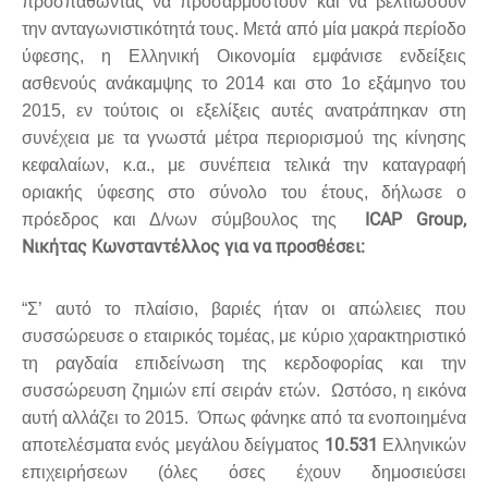
προσπαθώντας να προσαρμοστούν και να βελτιώσουν
την ανταγωνιστικότητά τους. Μετά από μία μακρά περίοδο
ύφεσης, η Ελληνική Οικονομία εμφάνισε ενδείξεις
ασθενούς ανάκαμψης το 2014 και στο 1ο εξάμηνο του
2015, εν τούτοις οι εξελίξεις αυτές ανατράπηκαν στη
συνέχεια με τα γνωστά μέτρα περιορισμού της κίνησης
κεφαλαίων, κ.α., με συνέπεια τελικά την καταγραφή
οριακής ύφεσης στο σύνολο του έτους, δήλωσε ο
ICAP Group,
πρόεδρος και Δ/νων σύμβουλος της
Νικήτας Κωνσταντέλλος για να προσθέσει:
“Σ’ αυτό το πλαίσιο, βαριές ήταν οι απώλειες που
συσσώρευσε ο εταιρικός τομέας, με κύριο χαρακτηριστικό
τη ραγδαία επιδείνωση της κερδοφορίας και την
συσσώρευση ζημιών επί σειράν ετών. Ωστόσο, η εικόνα
αυτή αλλάζει το 2015. Όπως φάνηκε από τα ενοποιημένα
10.531
αποτελέσματα ενός μεγάλου δείγματος
Ελληνικών
επιχειρήσεων (όλες όσες έχουν δημοσιεύσει