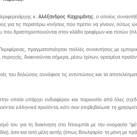
Αλέξανδρος Καχριμάνης
εριφερειάρχης κ.
, ο οποίος συναντή
ις για τις περαιτέρω κινήσεις που πρέπει να γίνουν, ούτως ώ
ου που δραστηριοποιούνται στον κλάδο τροφίμων και ποτών (π
 Περιφέρειας, πραγματοποίησαν πολλές συναντήσεις με εμπορ
ης περιοχής, διακινούνται σήμερα, μέσω τρίτων, ορισμένα προϊ
ινές του δηλώσεις συνόψισε τις εντυπώσεις και τα αποτελέσμα
 στην οποία υπάρχει ενδιαφέρον και παρουσία από όλες σχε
ύνται ελληνικά προϊόντα, κάτι που επιβεβαίωσε τη χρησιμότ
σμό του για τη διακίνηση στο Ντουμπάι με την ονομασία “φ
α), όσο και από μέλη αυτής (όπως Βουλγαρία- τη μόνη με πρόβ