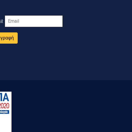
il:
γγραφή