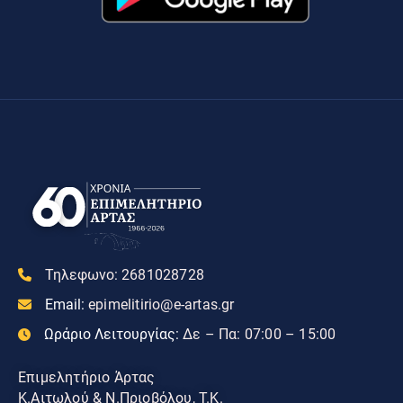
Τηλεφωνο:
2681028728
Email:
epimelitirio@e-artas.gr
Ωράριο Λειτουργίας:
Δε – Πα: 07:00 – 15:00
Επιμελητήριο Άρτας
Κ.Αιτωλού & Ν.Πριοβόλου, Τ.Κ.