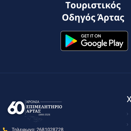
Χ
Τηλεφωνο:
2681028728