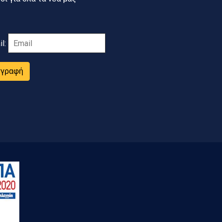
il:
γγραφή