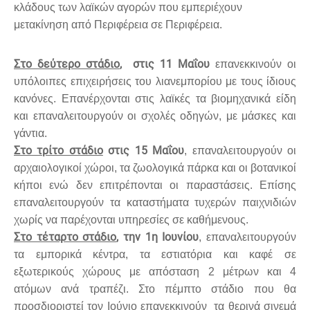
κλάδους των λαϊκών αγορών που εμπεριέχουν
μετακίνηση από Περιφέρεια σε Περιφέρεια.
Στο δεύτερο στάδιο
, στις 11 Μαΐου
επανεκκινούν οι
υπόλοιπες επιχειρήσεις του λιανεμπορίου με τους ίδιους
κανόνες. Επανέρχονται στις λαϊκές τα βιομηχανικά είδη
και επαναλειτουργούν οι σχολές οδηγών, με μάσκες και
γάντια.
Στο τρίτο στάδιο
στις 15 Μαΐου
, επαναλειτουργούν οι
αρχαιολογικοί χώροι, τα ζωολογικά πάρκα και οι βοτανικοί
κήποι ενώ δεν επιτρέπονται οι παραστάσεις. Επίσης
επαναλειτουργούν τα καταστήματα τυχερών παιχνιδιών
χωρίς να παρέχονται υπηρεσίες σε καθήμενους.
Στο τέταρτο στάδιο
, την 1η Ιουνίου
, επαναλειτουργούν
τα εμπορικά κέντρα, τα εστιατόρια και καφέ σε
εξωτερικούς χώρους με απόσταση 2 μέτρων και 4
ατόμων ανά τραπέζι. Στο πέμπτο στάδιο που θα
προσδιοριστεί τον Ιούνιο επανεκκινούν τα θερινά σινεμά