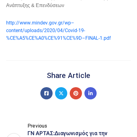
Ανάπτυξης & Επενδύσεων
http
://
www
.
mindev
.
gov
.
gr
/
wp
–
content
/
uploads
/2020/04/
Covid
-19-
%
CE
%
A
5%
CE
%
A
0%
CE
%91%
CE
%9
D
–
FINAL
-1.
pdf
Share Article
Previous
ΓΝ ΑΡΤΑΣ:Διαγωνισμός για την