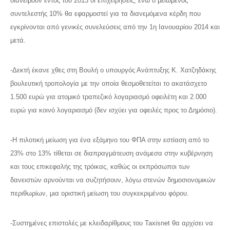
διανείμουν εντός του 2013 οι επιχειρήσεις, ενώ ο μειωμένος
συντελεστής 10% θα εφαρμοστεί για τα διανεμόμενα κέρδη που
εγκρίνονται από γενικές συνελεύσεις από την 1η Ιανουαρίου 2014 και
μετά.
-Δεκτή έκανε χθες στη Βουλή ο υπουργός Ανάπτυξης Κ. Χατζηδάκης
βουλευτική τροπολογία με την οποία θεσμοθετείται το ακατάσχετο
1.500 ευρώ για ατομικό τραπεζικό λογαριασμό οφειλέτη και 2.000
ευρώ για κοινό λογαριασμό (δεν ισχύει για οφειλές προς το Δημόσιο).
-Η πιλοτική μείωση για ένα εξάμηνο του ΦΠΑ στην εστίαση από το
23% στο 13% τίθεται σε διαπραγμάτευση ανάμεσα στην κυβέρνηση
και τους επικεφαλής της τρόικας, καθώς οι εκπρόσωποι των
δανειστών αρνούνται να συζητήσουν, λόγω στενών δημοσιονομικών
περιθωρίων, μια οριστική μείωση του συγκεκριμένου φόρου.
-Συστημένες επιστολές με κλειδαρίθμους του Taxisnet θα αρχίσει να