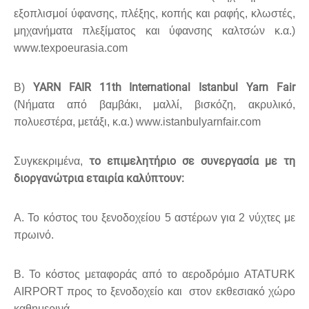
εξοπλισμοί ύφανσης, πλέξης, κοπής και ραφής, κλωστές,
μηχανήματα πλεξίματος και ύφανσης καλτσών κ.α.)
www.texpoeurasia.com
YARN FAIR 11th International Istanbul Yarn Fair
Β)
(Νήματα από βαμβάκι, μαλλί, βισκόζη, ακρυλικό,
πολυεστέρα, μετάξι, κ.α.) www.istanbulyarnfair.com
το επιμελητήριο σε συνεργασία με τη
Συγκεκριμένα,
διοργανώτρια εταιρία καλύπτουν:
Α. Το κόστος του ξενοδοχείου 5 αστέρων για 2 νύχτες με
πρωινό.
Β. Το κόστος μεταφοράς από το αεροδρόμιο ATATURK
AIRPORT προς το ξενοδοχείο και στον εκθεσιακό χώρο
καθημερινά.