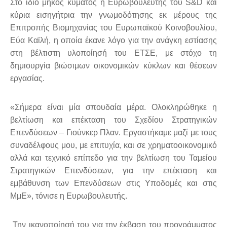
Στο ίδιο μήκος κύματος η Ευρωβουλευτής του S&D και
κύρια εισηγήτρια την γνωμοδότησης εκ μέρους της
Επιτροπής Βιομηχανίας του Ευρωπαϊκού Κοινοβουλίου,
Εύα Καϊλή, η οποία έκανε λόγο για την ανάγκη εστίασης
στη βέλτιστη υλοποίησή του ΕΤΣΕ, με στόχο τη
δημιουργία βιώσιμων οικονομικών κύκλων και θέσεων
εργασίας.
«Σήμερα είναι μία σπουδαία μέρα. Ολοκληρώθηκε η
βελτίωση και επέκταση του Σχεδίου Στρατηγικών
Επενδύσεων – Γιούνκερ Πλαν. Εργαστήκαμε μαζί με τους
συναδέλφους μου, με επιτυχία, και σε χρηματοοικονομικό
αλλά και τεχνικό επίπεδο για την βελτίωση του Ταμείου
Στρατηγικών Επενδύσεων, για την επέκταση και
εμβάθυνση των Επενδύσεων στις Υποδομές και στις
ΜμΕ», τόνισε η Ευρωβουλευτής.
Την ικανοποίησή του για την έκβαση του προγράμματος